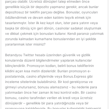
parçası olabilir. Ücretsiz dönüşleri talep etmeden önce
genellikle küçük bir depozito yapmanız gerekir, ancak bunlar
depozitosuz bir teklifin parçası değilse. Bonuslar, oyuncuları
ödüllendirmek ve devam eden katılımı teşvik etmek için
tasarlanmıştır. İster ilk kez kayıt olun, ister para yatırın veya
başka bir dönüş için geri dönün, casinolar sadakat oluşturmak
ve dikkat çekmek için bonusları kullanır. Kendi paranızı yatırmak
zorunda kalmadan kumarhane bonuslarından en iyi şekilde
yararlanmak ister misiniz?
Betandyou Twitter hesabı üzerinden güvenlik ve gizlilik
konularında düzenli bilgilendirmeler yapılarak kullanıcılar
bilinçlendirilir. Promosyon kodları, belirli bonus tekliflerinin
kilidini açan kısa metin dizeleridir. Bunları promosyon e-
postalarında, casino afişlerinde veya Bonus.Express gibi
inceleme sitelerinde bulabilirsiniz. Bir kod gerekiyorsa ve
girmeyi unutursanız, bonusu alamazsınız – bu nedenle para
yatırmadan önce her zaman iki kez kontrol edin. Bir casino
bonusu, casino tarafından verilen ek kredi veya ücretsiz
dönüşlerdir – genellikle bir para yatırdığınızda veya bir
promosyona katıldığınızda. Bu bonuslar kullanılabilir bakiyenizi