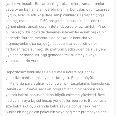
şartlar ve koşullarBunlar bahis gereksinimleri, zaman sınırları
veya oyun kısıtlamaları içerebilir. En iyi bonuslar, oyun tarzınıza
uygun, açık ve adil koşullara sahip olanlardır. İş yapan çoğu
bahisçi, oyuncularını% 50 hoşgeldin bonusu ile ödüllendirme
eğilimindedir, ancak durum Betandyou’da biraz farklıdır. Yine,
bu bahisçiyi bir noktada denemek isteyebileceğiniz başka bir
nedendir. Burada mevcut olan başka tür bonuslar ve
promosyonlar olsa da, çoğu sadece kısa vadelidir ve bir
haftadan fazla sürmez. Bu platform BetB2B’den gelir ve yeni
üyelerin herhangi bir bilgi girmeden tek tıklamayla kayıt
yapmasına izin verir.
Depozitosuz bonuslar talep edilmesi ücretsizdir ancak
genellikle bahis kurallarıyla birlikte gelir. Bunlar, büyük
miktarlarda para yatıran oyuncular için tasarlanmış bonuslardır.
Genellikle VIP veya sadakat programlarının bir parçası olan
yüksek bahisli bonuslar, daha büyük eşleşme yüzdeleri, özel
hediyeler veya kişisel hesap yöneticileri içerebilir. Bu bonuslar
size belirli slot oyunlarında belirli sayıda dönüş hakkı verir.
Bunlar bir hoş geldin paketinin veya bağımsız promosyonların