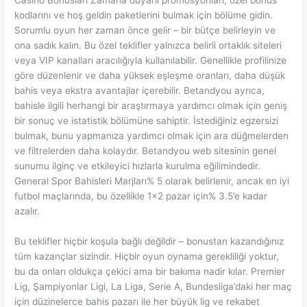
Casino Bonusları Zamana duyarlı promosyonları, özel bonus
kodlarını ve hoş geldin paketlerini bulmak için bölüme gidin.
Sorumlu oyun her zaman önce gelir – bir bütçe belirleyin ve
ona sadık kalın. Bu özel teklifler yalnızca belirli ortaklık siteleri
veya VIP kanalları aracılığıyla kullanılabilir. Genellikle profilinize
göre düzenlenir ve daha yüksek eşleşme oranları, daha düşük
bahis veya ekstra avantajlar içerebilir. Betandyou ayrıca,
bahisle ilgili herhangi bir araştırmaya yardımcı olmak için geniş
bir sonuç ve istatistik bölümüne sahiptir. İstediğiniz egzersizi
bulmak, bunu yapmanıza yardımcı olmak için ara düğmelerden
ve filtrelerden daha kolaydır. Betandyou web sitesinin genel
sunumu ilginç ve etkileyici hızlarla kurulma eğilimindedir.
General Spor Bahisleri Marjları% 5 olarak belirlenir, ancak en iyi
futbol maçlarında, bu özellikle 1×2 pazar için% 3.5’e kadar
azalır.
Bu teklifler hiçbir koşula bağlı değildir – bonustan kazandığınız
tüm kazançlar sizindir. Hiçbir oyun oynama gerekliliği yoktur,
bu da onları oldukça çekici ama bir bakıma nadir kılar. Premier
Lig, Şampiyonlar Ligi, La Liga, Serie A, Bundesliga’daki her maç
için düzinelerce bahis pazarı ile her büyük lig ve rekabet