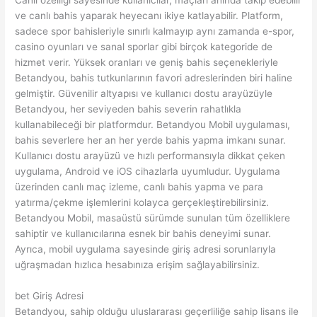
Canlı özelliği sayesinde kullanıcılar, maçları anında takip edebilir
ve canlı bahis yaparak heyecanı ikiye katlayabilir. Platform,
sadece spor bahisleriyle sınırlı kalmayıp aynı zamanda e-spor,
casino oyunları ve sanal sporlar gibi birçok kategoride de
hizmet verir. Yüksek oranları ve geniş bahis seçenekleriyle
Betandyou, bahis tutkunlarının favori adreslerinden biri haline
gelmiştir. Güvenilir altyapısı ve kullanıcı dostu arayüzüyle
Betandyou, her seviyeden bahis severin rahatlıkla
kullanabileceği bir platformdur. Betandyou Mobil uygulaması,
bahis severlere her an her yerde bahis yapma imkanı sunar.
Kullanıcı dostu arayüzü ve hızlı performansıyla dikkat çeken
uygulama, Android ve iOS cihazlarla uyumludur. Uygulama
üzerinden canlı maç izleme, canlı bahis yapma ve para
yatırma/çekme işlemlerini kolayca gerçekleştirebilirsiniz.
Betandyou Mobil, masaüstü sürümde sunulan tüm özelliklere
sahiptir ve kullanıcılarına esnek bir bahis deneyimi sunar.
Ayrıca, mobil uygulama sayesinde giriş adresi sorunlarıyla
uğraşmadan hızlıca hesabınıza erişim sağlayabilirsiniz.
bet Giriş Adresi
Betandyou, sahip olduğu uluslararası geçerliliğe sahip lisans ile