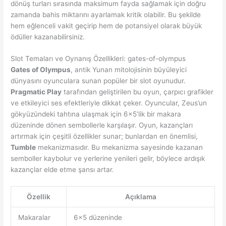
dönüş turları sırasında maksimum fayda sağlamak için doğru
zamanda bahis miktarını ayarlamak kritik olabilir. Bu şekilde
hem eğlenceli vakit geçirip hem de potansiyel olarak büyük
ödüller kazanabilirsiniz.
Slot Temaları ve Oynanış Özellikleri: gates-of-olympus
Gates of Olympus
, antik Yunan mitolojisinin büyüleyici
dünyasını oyunculara sunan popüler bir slot oyunudur.
Pragmatic Play
tarafından geliştirilen bu oyun, çarpıcı grafikler
ve etkileyici ses efektleriyle dikkat çeker. Oyuncular, Zeus’un
gökyüzündeki tahtına ulaşmak için 6×5’lik bir makara
düzeninde dönen sembollerle karşılaşır. Oyun, kazançları
artırmak için çeşitli özellikler sunar; bunlardan en önemlisi,
Tumble
mekanizmasıdır. Bu mekanizma sayesinde kazanan
semboller kaybolur ve yerlerine yenileri gelir, böylece ardışık
kazançlar elde etme şansı artar.
Özellik
Açıklama
Makaralar
6×5 düzeninde