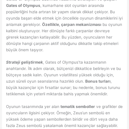
Gates of Olympus
, kumarhane slot oyunları arasında
popülerliğini hızla artıran bir yapım olarak dikkat çekiyor. Bu
oyunda başarı elde etmek için öncelikle oyunun dinamiklerini iyi
anlamak gerekiyor.
Özellikle, çarpan mekanizması
bu oyunun
kalbini oluşturuyor. Her dönüşte farklı çarpanlar devreye
girerek kazançları katlayabilir. Bu yüzden, oyuncuların her
dönüşte hangi çarpanın aktif olduğunu dikkatle takip etmeleri
büyük önem taşıyor.
Strateji geliştirmek
, Gates of Olympus’ta kazanmanın
anahtarıdır. İlk adım olarak, bütçenizi dikkatlice belirleyin ve bu
bütçeye sadık kalın. Oyunun volatilitesi yüksek olduğu için,
uzun süreli oyun seanslarına hazırlıklı olun.
Bonus turları
,
büyük kazançlar için fırsatlar sunar; bu nedenle, bonus turunu
tetiklemek için yeterli miktarda bahis yapmak önemlidir.
Oyunun tasarımında yer alan
tematik semboller
ve grafikler de
oyuncuların ilgisini çekiyor. Örneğin, Zeus’un sembolü en
yüksek ödeme yapan sembollerden biridir ve dört veya daha
fazla Zeus sembolü yakalamak önemli kazançlar sağlayabilir.