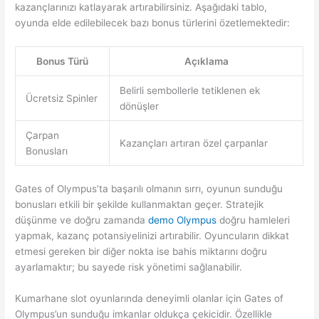
kazançlarınızı katlayarak artırabilirsiniz. Aşağıdaki tablo,
oyunda elde edilebilecek bazı bonus türlerini özetlemektedir:
Bonus Türü
Açıklama
Belirli sembollerle tetiklenen ek
Ücretsiz Spinler
dönüşler
Çarpan
Kazançları artıran özel çarpanlar
Bonusları
Gates of Olympus’ta başarılı olmanın sırrı, oyunun sunduğu
bonusları etkili bir şekilde kullanmaktan geçer. Stratejik
düşünme ve doğru zamanda
demo Olympus
doğru hamleleri
yapmak, kazanç potansiyelinizi artırabilir. Oyuncuların dikkat
etmesi gereken bir diğer nokta ise bahis miktarını doğru
ayarlamaktır; bu sayede risk yönetimi sağlanabilir.
Kumarhane slot oyunlarında deneyimli olanlar için Gates of
Olympus’un sunduğu imkanlar oldukça çekicidir. Özellikle