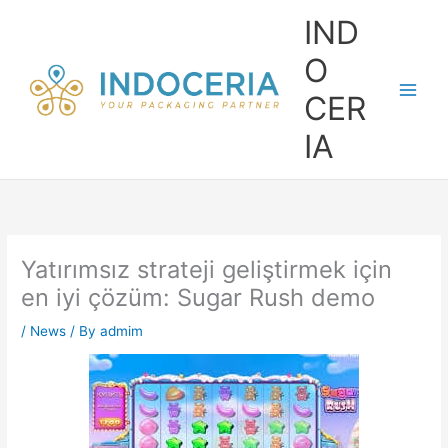
Skip
IND
to
content
O
CER
IA
Yatırımsız strateji geliştirmek için
en iyi çözüm: Sugar Rush demo
/
News
/ By
admim