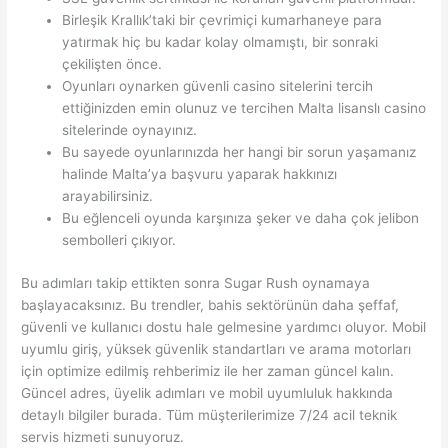
Birleşik Krallık’taki bir çevrimiçi kumarhaneye para
yatırmak hiç bu kadar kolay olmamıştı, bir sonraki
çekilişten önce.
Oyunları oynarken güvenli casino sitelerini tercih
ettiğinizden emin olunuz ve tercihen Malta lisanslı casino
sitelerinde oynayınız.
Bu sayede oyunlarınızda her hangi bir sorun yaşamanız
halinde Malta’ya başvuru yaparak hakkınızı
arayabilirsiniz.
Bu eğlenceli oyunda karşınıza şeker ve daha çok jelibon
sembolleri çıkıyor.
Bu adımları takip ettikten sonra Sugar Rush oynamaya
başlayacaksınız. Bu trendler, bahis sektörünün daha şeffaf,
güvenli ve kullanıcı dostu hale gelmesine yardımcı oluyor. Mobil
uyumlu giriş, yüksek güvenlik standartları ve arama motorları
için optimize edilmiş rehberimiz ile her zaman güncel kalın.
Güncel adres, üyelik adımları ve mobil uyumluluk hakkında
detaylı bilgiler burada. Tüm müşterilerimize 7/24 acil teknik
servis hizmeti sunuyoruz.