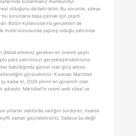
her seferinde kullanmanız mümkündür.
anesi olduğunu da belirtelim. Bu sorunlar, siteye
r bu sorunlarla başa çıkmak için çeşitli
edir. Bütün kullanıcılarına gerçekten de
le de mobil konusunda yapmış olduğu yatırımlar
ken dikkat etmeniz gereken en önemli şeyin
to para yatırımınızı gerçekleştirebilirsiniz.
dan bakıldığında güncel olan giriş adresi
ellendiğini göreceksiniz. Kısacası Mariobet
şu kadar ki, 2026 yılının en güvenilir olan
r adrestir. Mariobet’in resmi web sitesi ve
zun yıllardır sektörde varlığını sürdüren, lisanslı
eyifli zaman geçirebilirsiniz. Sadece bu değil