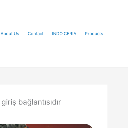
About Us
Contact
INDO CERIA
Products
iriş bağlantısıdır