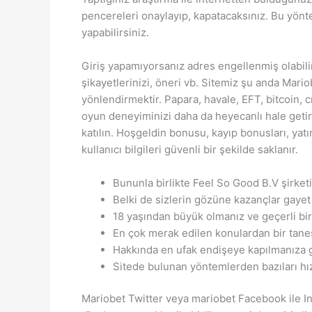
pencereleri onaylayıp, kapatacaksınız. Bu yönt
yapabilirsiniz.
Giriş yapamıyorsanız adres engellenmiş olabilir, 
şikayetlerinizi, öneri vb. Sitemiz şu anda Mari
yönlendirmektir. Papara, havale, EFT, bitcoin, c
oyun deneyiminizi daha da heyecanlı hale getiri
katılın. Hoşgeldin bonusu, kayıp bonusları, yat
kullanıcı bilgileri güvenli bir şekilde saklanır.
Bununla birlikte Feel So Good B.V şirketin
Belki de sizlerin gözüne kazançlar gayet
18 yaşından büyük olmanız ve geçerli bir
En çok merak edilen konulardan bir tanes
Hakkında en ufak endişeye kapılmanıza g
Sitede bulunan yöntemlerden bazıları hız
Mariobet Twitter veya mariobet Facebook ile In