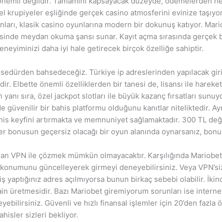
 önemli değildir. Tamamını kapsayacak düzeyde, ödemelerden he
nel krupiyeler eşliğinde gerçek casino atmosferini evinize taşıyo
ları, klasik casino oyunlarına modern bir dokunuş katıyor. Mari
esinde meydan okuma şansı sunar. Kayıt açma sırasında gerçek bil
eneyiminizi daha iyi hale getirecek birçok özelliğe sahiptir.
rosedürden bahsedeceğiz. Türkiye ip adreslerinden yapılacak giri
ir. Elbette önemli özelliklerden bir tanesi de, lisansı ile harek
yanı sıra, özel jackpot slotları ile büyük kazanç fırsatları sunuy
de güvenilir bir bahis platformu olduğunu kanıtlar niteliktedir. 
bahis keyfini artırmakta ve memnuniyet sağlamaktadır. 300 TL değ
ğer bonusun geçersiz olacağı bir oyun alanında oynarsanız, bonus 
man VPN ile çözmek mümkün olmayacaktır. Karşılığında Mariobe
VPN konumunu güncelleyerek girmeyi deneyebilirsiniz. Veya VPN’
iriş yaptığınız adres açılmıyorsa bunun birkaç sebebi olabilir. İkin
 üretmesidir. Bazı Mariobet giremiyorum sorunları ise internet b
eyebilirsiniz. Güvenli ve hızlı finansal işlemler için 20’den faz
hisler sizleri bekliyor.