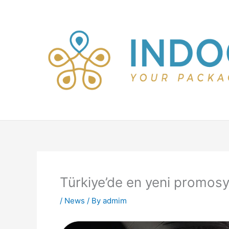
Skip
to
content
Türkiye’de en yeni promosyo
/
News
/ By
admim