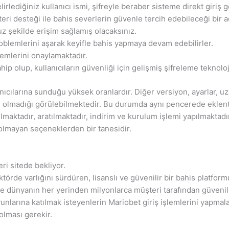
rlediğiniz kullanıcı ismi, şifreyle beraber sisteme direkt giriş ge
eri desteği ile bahis severlerin güvenle tercih edebileceği bir ad
uz şekilde erişim sağlamış olacaksınız.
problemlerini aşarak keyifle bahis yapmaya devam edebilirler.
emlerini onaylamaktadır.
ahip olup, kullanıcıların güvenliği için gelişmiş şifreleme teknoloj
anıcılarına sunduğu yüksek oranlardır. Diğer versiyon, ayarlar, u
n olmadığı görülebilmektedir. Bu durumda aynı pencerede eklent
aktadır, aratılmaktadır, indirim ve kurulum işlemi yapılmaktadır.
olmayan seçeneklerden bir tanesidir.
eri sitede bekliyor.
törde varlığını sürdüren, lisanslı ve güvenilir bir bahis platform
r ve dünyanın her yerinden milyonlarca müşteri tarafından güveni
unlarına katılmak isteyenlerin Mariobet giriş işlemlerini yapmal
 olması gerekir.