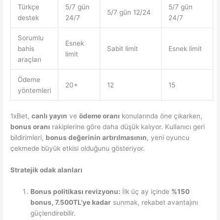
Türkçe
5/7 gün
5/7 gün
5/7 gün 12/24
destek
24/7
24/7
Sorumlu
Esnek
bahis
Sabit limit
Esnek limit
limit
araçları
Ödeme
20+
12
15
yöntemleri
1xBet,
canlı yayın
ve
ödeme oranı
konularında öne çıkarken,
bonus oranı
rakiplerine göre daha düşük kalıyor. Kullanıcı geri
bildirimleri,
bonus değerinin artırılmasının
, yeni oyuncu
çekmede büyük etkisi olduğunu gösteriyor.
Stratejik odak alanları
Bonus politikası revizyonu:
İlk üç ay içinde
%150
bonus, 7.500TL’ye kadar
sunmak, rekabet avantajını
güçlendirebilir.