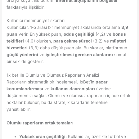
ortaya koyar. Bu durum,
internet altyapısının bölgesel
farkları
yla ilişkilidir.
Kullanıcı memnuniyet skorları
Kullanıcılar, 1‑5 arası bir memnuniyet skalasında ortalama
3,9
puan
verir. En yüksek puan,
odds çeşitliliği
(4,2) ve
bonus
teklifleri
(4,0) olurken,
para çekme süreci
(3,2) ve
müşteri
hizmetleri
(3,3) daha düşük puan alır. Bu skorlar, platformun
güçlü yönlerini
ve
iyileştirilmesi gereken alanlarını
somut
bir şekilde gösterir.
1x bet İle Olumlu ve Olumsuz Raporların Analizi
Raporların sistematik bir incelemesi, 1xBet’in
pazar
konumlandırması
ve
kullanıcı davranışları
üzerine
düşünmemizi sağlar. Olumlu ve olumsuz raporların içinde ortak
noktalar bulunur; bu da stratejik kararların temeline
yansıtılabilir.
Olumlu raporların ortak temaları
Yüksek oran çeşitliliği:
Kullanıcılar, özellikle futbol ve