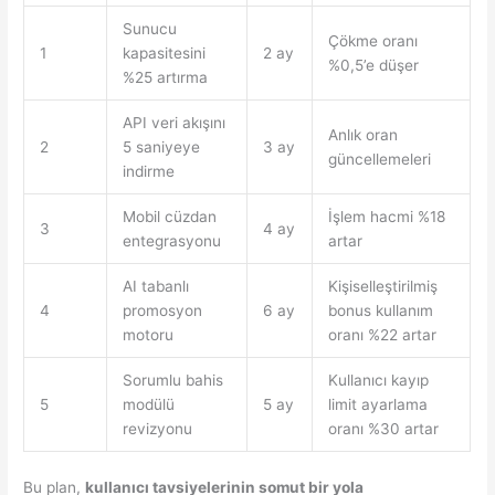
Sunucu
Çökme oranı
1
kapasitesini
2 ay
%0,5’e düşer
%25 artırma
API veri akışını
Anlık oran
2
5 saniyeye
3 ay
güncellemeleri
indirme
Mobil cüzdan
İşlem hacmi %18
3
4 ay
entegrasyonu
artar
AI tabanlı
Kişiselleştirilmiş
4
promosyon
6 ay
bonus kullanım
motoru
oranı %22 artar
Sorumlu bahis
Kullanıcı kayıp
5
modülü
5 ay
limit ayarlama
revizyonu
oranı %30 artar
Bu plan,
kullanıcı tavsiyelerinin somut bir yola