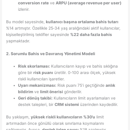
conversion rate
ve
ARPU (average revenue per user)
izlenir.
Bu model sayesinde,
kullanıcı başına ortalama bahis tutarı
%14 artmıştır. Özellikle 25‑34 yaş aralığındaki aktif kullanıcılar,
kişiselleştirilmiş teklifler sayesinde
%22 daha fazla bahis
yapmaktadır.
2. Sorumlu Bahis ve Davranış Yönetimi Modeli
Risk skorlaması:
Kullanıcıların kayıp ve bahis sıklığına
göre bir
risk puanı
üretilir. 0‑100 arası ölçek, yüksek
riskli kullanıcıları işaretler.
Uyarı mekanizması:
Risk puanı 75’i geçtiğinde
anlık
bildirim
ve
limit önerisi
gönderilir.
Geri dönüş takibi:
Kullanıcıların limit ayarlamaları ve
destek talepleri, bir
CRM sistemi
üzerinden kaydedilir.
Bu yaklaşım,
yüksek riskli kullanıcıların %30’u
limit
artırmadan önce gönüllü olarak sınırlama koymalarını
sağlamıştır. Ayrıca,
destek talep sayısı
%18 azalmıştır.