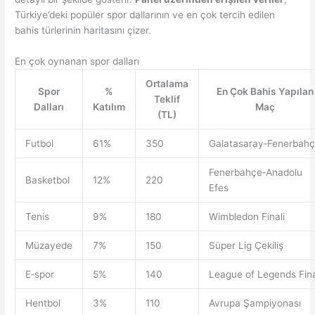
Türkiye’deki popüler spor dallarının ve en çok tercih edilen
bahis türlerinin haritasını çizer.
En çok oynanan spor dalları
Ortalama
Spor
%
En Çok Bahis Yapılan
Teklif
Dalları
Katılım
Maç
(TL)
Futbol
61%
350
Galatasaray‑Fenerbah
Fenerbahçe‑Anadolu
Basketbol
12%
220
Efes
Tenis
9%
180
Wimbledon Finali
Müzayede
7%
150
Süper Lig Çekiliş
E‑spor
5%
140
League of Legends Fina
Hentbol
3%
110
Avrupa Şampiyonası