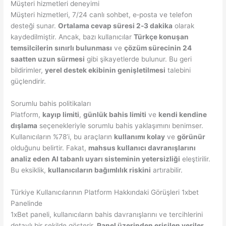
Müşteri hizmetleri deneyimi
Müşteri hizmetleri, 7/24 canlı sohbet, e‑posta ve telefon
desteği sunar.
Ortalama cevap süresi 2‑3 dakika
olarak
kaydedilmiştir. Ancak, bazı kullanıcılar
Türkçe konuşan
temsilcilerin sınırlı bulunması
ve
çözüm sürecinin 24
saatten uzun sürmesi
gibi şikayetlerde bulunur. Bu geri
bildirimler,
yerel destek ekibinin genişletilmesi
talebini
güçlendirir.
Sorumlu bahis politikaları
Platform,
kayıp limiti
,
günlük bahis limiti
ve
kendi kendine
dışlama
seçenekleriyle sorumlu bahis yaklaşımını benimser.
Kullanıcıların %78’i, bu araçların
kullanımı kolay
ve
görünür
olduğunu belirtir. Fakat,
mahsus kullanıcı davranışlarını
analiz eden AI tabanlı uyarı sisteminin yetersizliği
eleştirilir.
Bu eksiklik,
kullanıcıların bağımlılık riskini
artırabilir.
Türkiye Kullanıcılarının Platform Hakkındaki Görüşleri 1xbet
Panelinde
1xBet paneli, kullanıcıların bahis davranışlarını ve tercihlerini
detaylı bir şekilde gösterir.
Panel üzerinden erişilen veriler
,