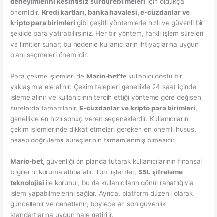
deneyimlerini kesintisiz sürdürebilmeleri
için oldukça
önemlidir.
Kredi kartları, banka havalesi, e-cüzdanlar ve
kripto para birimleri
gibi çeşitli yöntemlerle hızlı ve güvenli bir
şekilde para yatırabilirsiniz. Her bir yöntem, farklı işlem süreleri
ve limitler sunar; bu nedenle kullanıcıların ihtiyaçlarına uygun
olanı seçmeleri önemlidir.
Para çekme işlemleri de
Mario-bet’te
kullanıcı dostu bir
yaklaşımla ele alınır. Çekim talepleri genellikle 24 saat içinde
işleme alınır ve kullanıcının tercih ettiği yönteme göre değişen
sürelerde tamamlanır.
E-cüzdanlar ve kripto para birimleri
,
genellikle en hızlı sonuç veren seçeneklerdir. Kullanıcıların
çekim işlemlerinde dikkat etmeleri gereken en önemli husus,
hesap doğrulama süreçlerinin tamamlanmış olmasıdır.
Mario-bet
, güvenliği ön planda tutarak kullanıcılarının finansal
bilgilerini koruma altına alır. Tüm işlemler,
SSL şifreleme
teknolojisi
ile korunur, bu da kullanıcıların gönül rahatlığıyla
işlem yapabilmelerini sağlar. Ayrıca, platform düzenli olarak
güncellenir ve denetlenir; böylece en son güvenlik
standartlarına uygun hale getirilir.