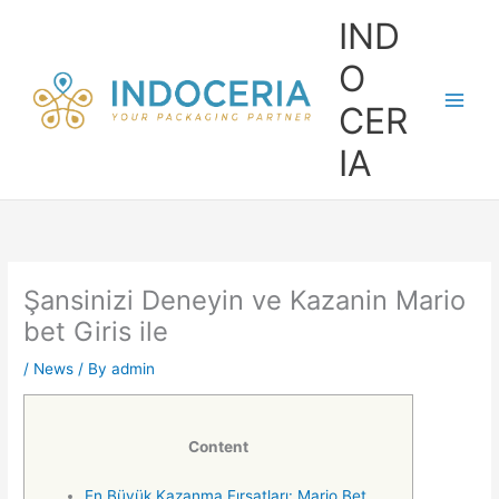
Skip
IND
to
content
O
CER
IA
Şansinizi Deneyin ve Kazanin Mario
bet Giris ile
/
News
/ By
admin
Content
En Büyük Kazanma Fırsatları: Mario Bet