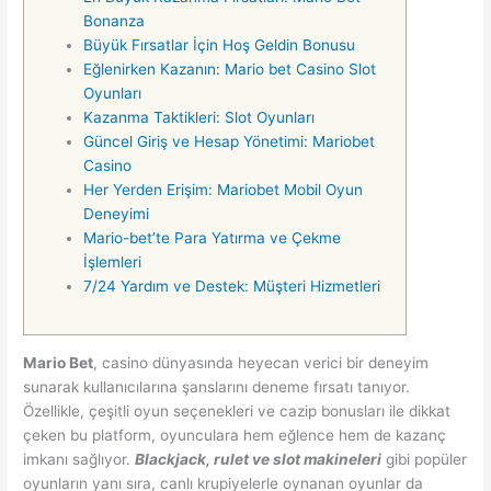
Bonanza
Büyük Fırsatlar İçin Hoş Geldin Bonusu
Eğlenirken Kazanın: Mario bet Casino Slot
Oyunları
Kazanma Taktikleri: Slot Oyunları
Güncel Giriş ve Hesap Yönetimi: Mariobet
Casino
Her Yerden Erişim: Mariobet Mobil Oyun
Deneyimi
Mario-bet’te Para Yatırma ve Çekme
İşlemleri
7/24 Yardım ve Destek: Müşteri Hizmetleri
Mario Bet
, casino dünyasında heyecan verici bir deneyim
sunarak kullanıcılarına şanslarını deneme fırsatı tanıyor.
Özellikle, çeşitli oyun seçenekleri ve cazip bonusları ile dikkat
çeken bu platform, oyunculara hem eğlence hem de kazanç
imkanı sağlıyor.
Blackjack, rulet ve slot makineleri
gibi popüler
oyunların yanı sıra, canlı krupiyelerle oynanan oyunlar da