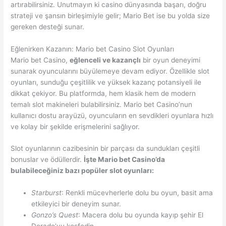
artırabilirsiniz. Unutmayın ki casino dünyasında başarı, doğru
strateji ve şansın birleşimiyle gelir; Mario Bet ise bu yolda size
gereken desteği sunar.
Eğlenirken Kazanın: Mario bet Casino Slot Oyunları
Mario bet Casino,
eğlenceli ve kazançlı
bir oyun deneyimi
sunarak oyuncularını büyülemeye devam ediyor. Özellikle slot
oyunları, sunduğu çeşitlilik ve yüksek kazanç potansiyeli ile
dikkat çekiyor. Bu platformda, hem klasik hem de modern
temalı slot makineleri bulabilirsiniz. Mario bet Casino’nun
kullanıcı dostu arayüzü, oyuncuların en sevdikleri oyunlara hızlı
ve kolay bir şekilde erişmelerini sağlıyor.
Slot oyunlarının cazibesinin bir parçası da sundukları çeşitli
bonuslar ve ödüllerdir.
İşte Mario bet Casino’da
bulabileceğiniz bazı popüler slot oyunları:
Starburst
: Renkli mücevherlerle dolu bu oyun, basit ama
etkileyici bir deneyim sunar.
Gonzo’s Quest
: Macera dolu bu oyunda kayıp şehir El