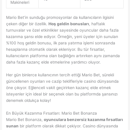
Makineleri
Mario Bet’in sunduğu promosyonlar da kullanıcıların ilgisini
çeken diğer bir özellik.
Hoş geldin bonusları
, haftalık
turnuvalar ve özel etkinlikler sayesinde oyuncular daha fazla
kazanma şansı elde ediyor. Örneğin, yeni üyeler için sunulan
%100 hoş geldin bonusu, ilk para yatırma işlemi sonrasında
hesaplarına otomatik olarak ekleniyor. Bu tür fırsatlar,
kullanıcıların platforma olan bağlılığını artırırken aynı zamanda
daha fazla kazanç elde etmelerine yardımcı oluyor.
Her gün binlerce kullanıcının tercih ettiği Mario Bet, sürekli
güncellenen oyunları ve cazip teklifleriyle casino dünyasında
öne çıkıyor. Eğlenceli vakit geçirirken kazanç elde etmek
isteyenler için ideal bir seçenek olan bu platformda şansınızı
denemek oldukça kolay!
En Büyük Kazanma Fırsatları: Mario Bet Bonanza
Mario Bet Bonanza,
oyunculara benzersiz kazanma fırsatları
sunan
bir platform olarak dikkat çekiyor. Casino dünyasında