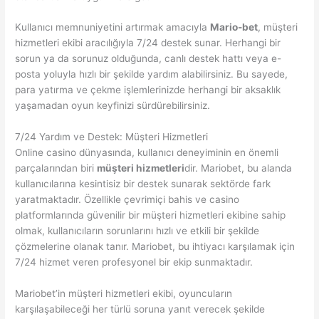
Kullanıcı memnuniyetini artırmak amacıyla
Mario-bet
, müşteri
hizmetleri ekibi aracılığıyla 7/24 destek sunar. Herhangi bir
sorun ya da sorunuz olduğunda, canlı destek hattı veya e-
posta yoluyla hızlı bir şekilde yardım alabilirsiniz. Bu sayede,
para yatırma ve çekme işlemlerinizde herhangi bir aksaklık
yaşamadan oyun keyfinizi sürdürebilirsiniz.
7/24 Yardım ve Destek: Müşteri Hizmetleri
Online casino dünyasında, kullanıcı deneyiminin en önemli
parçalarından biri
müşteri hizmetleri
dir. Mariobet, bu alanda
kullanıcılarına kesintisiz bir destek sunarak sektörde fark
yaratmaktadır. Özellikle çevrimiçi bahis ve casino
platformlarında güvenilir bir müşteri hizmetleri ekibine sahip
olmak, kullanıcıların sorunlarını hızlı ve etkili bir şekilde
çözmelerine olanak tanır. Mariobet, bu ihtiyacı karşılamak için
7/24 hizmet veren profesyonel bir ekip sunmaktadır.
Mariobet’in müşteri hizmetleri ekibi, oyuncuların
karşılaşabileceği her türlü soruna yanıt verecek şekilde