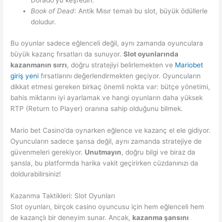
Dorado’yu keşfedin.
Book of Dead
: Antik Mısır temalı bu slot, büyük ödüllerle
doludur.
Bu oyunlar sadece eğlenceli değil, aynı zamanda oyunculara
büyük kazanç fırsatları da sunuyor.
Slot oyunlarında
kazanmanın sırrı
, doğru stratejiyi belirlemekten ve
Mariobet
giriş yeni
fırsatlarını değerlendirmekten geçiyor. Oyuncuların
dikkat etmesi gereken birkaç önemli nokta var: bütçe yönetimi,
bahis miktarını iyi ayarlamak ve hangi oyunların daha yüksek
RTP (Return to Player) oranına sahip olduğunu bilmek.
Mario bet Casino’da oynarken eğlence ve kazanç el ele gidiyor.
Oyuncuların sadece şansa değil, aynı zamanda stratejiye de
güvenmeleri gerekiyor.
Unutmayın
, doğru bilgi ve biraz da
şansla, bu platformda harika vakit geçirirken cüzdanınızı da
doldurabilirsiniz!
Kazanma Taktikleri: Slot Oyunları
Slot oyunları, birçok casino oyuncusu için hem eğlenceli hem
de kazançlı bir deneyim sunar. Ancak,
kazanma şansını