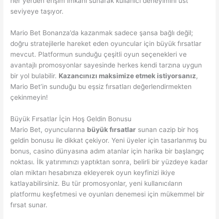
her yerden erişim imkanı sunarak kullanıcı deneyimini üst
seviyeye taşıyor.
Mario Bet Bonanza’da kazanmak sadece şansa bağlı değil;
doğru stratejilerle hareket eden oyuncular için büyük fırsatlar
mevcut. Platformun sunduğu çeşitli oyun seçenekleri ve
avantajlı promosyonlar sayesinde herkes kendi tarzına uygun
bir yol bulabilir.
Kazancınızı maksimize etmek istiyorsanız
,
Mario Bet’in sunduğu bu eşsiz fırsatları değerlendirmekten
çekinmeyin!
Büyük Fırsatlar İçin Hoş Geldin Bonusu
Mario Bet, oyuncularına
büyük fırsatlar
sunan cazip bir hoş
geldin bonusu ile dikkat çekiyor. Yeni üyeler için tasarlanmış bu
bonus, casino dünyasına adım atanlar için harika bir başlangıç
noktası. İlk yatırımınızı yaptıktan sonra, belirli bir yüzdeye kadar
olan miktarı hesabınıza ekleyerek oyun keyfinizi ikiye
katlayabilirsiniz. Bu tür promosyonlar, yeni kullanıcıların
platformu keşfetmesi ve oyunları denemesi için mükemmel bir
fırsat sunar.