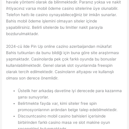
havale yöntemi olarak da bilinmektedir. Paranız yoksa ve nakit
ihtiyacınız varsa mobil ödeme casino sitelerine üye olunabilir.
Telefon hattı ile casino oynayabileceğiniz bir imkân sunarlar.
Bahis mobil ödeme işlemini olmayan siteler içinde
yapabilirsiniz. Belirli sitelerde bu limitler nakit parayla
bozdurulmaktadır.
2024-cü ilde Pin Up online cazino azerbaijandan mükafat
Bahis tutkunları da bunu bildiği için buna göre site araştırması
yapmaktadır. Casinolarda pek çok farklı oyunda bu bonuslar
kullanılabilmektedir. Genel olarak slot oyunlarında freespin
olarak tercih edilmektedir. Casinoların altyapısı ve kullanışlı
olması son derece önemlidir.
Üstelik her arkadaş davetine iyi derecede para kazanma
şansı sunuyorlar.
Belirtmekte fayda var, kimi siteler free spin
promosyonlarının ardından belge talep edebilmektedir.
Discountcasino mobil casino bahisleri içerisinde
birbirinden farklı casino masa ve slot makine oyun
seçenekleri bulunmaktadır.