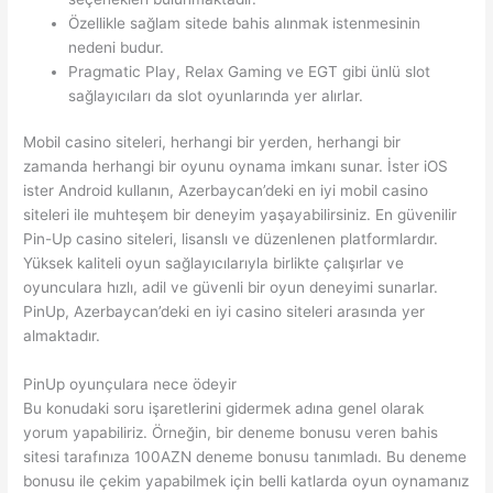
Özellikle sağlam sitede bahis alınmak istenmesinin
nedeni budur.
Pragmatic Play, Relax Gaming ve EGT gibi ünlü slot
sağlayıcıları da slot oyunlarında yer alırlar.
Mobil casino siteleri, herhangi bir yerden, herhangi bir
zamanda herhangi bir oyunu oynama imkanı sunar. İster iOS
ister Android kullanın, Azerbaycan’deki en iyi mobil casino
siteleri ile muhteşem bir deneyim yaşayabilirsiniz. En güvenilir
Pin-Up casino siteleri, lisanslı ve düzenlenen platformlardır.
Yüksek kaliteli oyun sağlayıcılarıyla birlikte çalışırlar ve
oyunculara hızlı, adil ve güvenli bir oyun deneyimi sunarlar.
PinUp, Azerbaycan’deki en iyi casino siteleri arasında yer
almaktadır.
PinUp oyunçulara nece ödeyir
Bu konudaki soru işaretlerini gidermek adına genel olarak
yorum yapabiliriz. Örneğin, bir deneme bonusu veren bahis
sitesi tarafınıza 100AZN deneme bonusu tanımladı. Bu deneme
bonusu ile çekim yapabilmek için belli katlarda oyun oynamanız