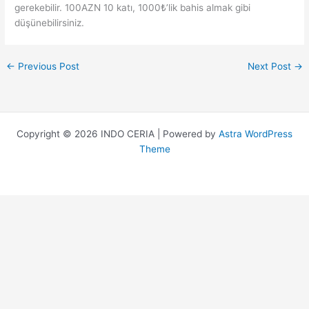
gerekebilir. 100AZN 10 katı, 1000₺’lik bahis almak gibi
düşünebilirsiniz.
←
Previous Post
Next Post
→
Copyright © 2026 INDO CERIA | Powered by
Astra WordPress
Theme