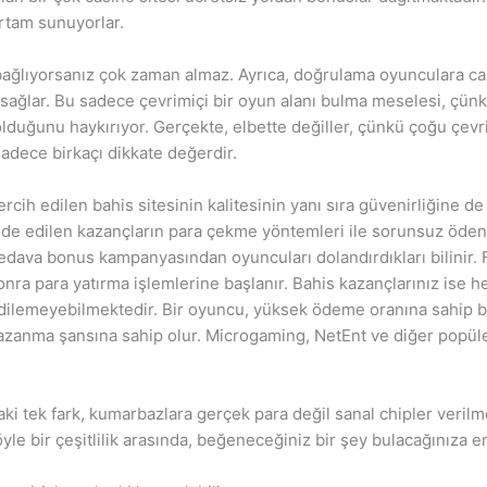
ortam sunuyorlar.
a bağlıyorsanız çok zaman almaz. Ayrıca, doğrulama oyunculara c
sağlar. Bu sadece çevrimiçi bir oyun alanı bulma meselesi, çünk
ı olduğunu haykırıyor. Gerçekte, elbette değiller, çünkü çoğu çevr
adece birkaçı dikkate değerdir.
ercih edilen bahis sitesinin kalitesinin yanı sıra güvenirliğine de
lde edilen kazançların para çekme yöntemleri ile sorunsuz ödene
edava bonus kampanyasından oyuncuları dolandırdıkları bilini
onra para yatırma işlemlerine başlanır. Bahis kazançlarınız ise h
dilemeyebilmektedir. Bir oyuncu, yüksek ödeme oranına sahip bi
azanma şansına sahip olur. Microgaming, NetEnt ve diğer popüler 
i tek fark, kumarbazlara gerçek para değil sanal chipler verilm
yle bir çeşitlilik arasında, beğeneceğiniz bir şey bulacağınıza e