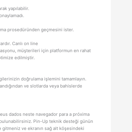
ak yapılabilir.
 onaylamadı.
lama prosedüründen geçmesini ister.
rdır. Canlı on line
zasyonu, müşterileri için platformun en rahat
imize edilmiştir.
gilerinizin doğrulama işlemini tamamlayın.
plandığından ve slotlarda veya bahislerde
r meus dados neste navegador para a próxima
 bulunabilirsiniz. Pin-Up teknik desteği günün
ne gitmeniz ve ekranın sağ alt köşesindeki