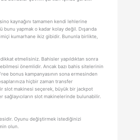
asino kaynağını tamamen kendi lehlerine
ü bunu yapmak o kadar kolay değil. Dışarıda
imiçi kumarhane ikiz gibidir. Bununla birlikte,
 dikkat etmelisiniz. Bahisler yapıldıktan sonra
bilmesi önemlidir. Ancak bazı bahis sitelerinin
r. Free bonus kampanyasının sona ermesinden
esaplarınıza hiçbir zaman transfer
r slot makinesi seçerek, büyük bir jackpot
sağlayıcıların slot makinelerinde bulunabilir.
esidir. Oyunu değiştirmek istediğinizi
min olun.