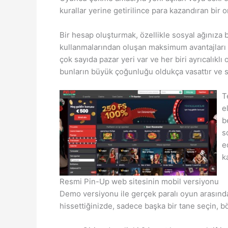
kurallar yerine getirilince para kazandıran bir 
Bir hesap oluşturmak, özellikle sosyal ağınız
kullanmalarından oluşan maksimum avantajları 
çok sayıda pazar yeri var ve her biri ayrıcalıkl
bunların büyük çoğunluğu oldukça vasattır ve s
T
e
b
s
e
k
Resmi Pin-Up web sitesinin mobil versiyonu
Demo versiyonu ile gerçek paralı oyun arasındak
hissettiğinizde, sadece başka bir tane seçin, bö