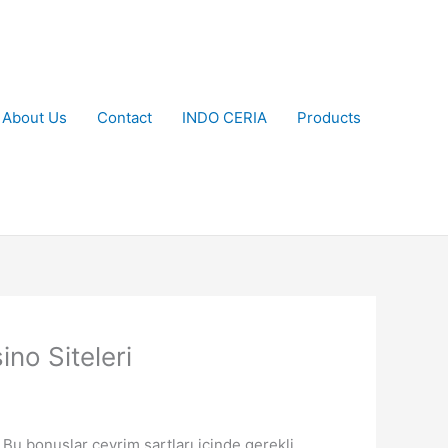
About Us
Contact
INDO CERIA
Products
no Siteleri
Bu bonuslar çevrim şartları içinde gerekli