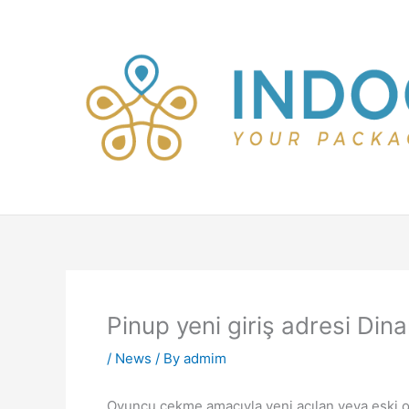
Skip
to
content
Pinup yeni giriş adresi Din
/
News
/ By
admim
Oyuncu çekme amacıyla yeni açılan veya eski ola