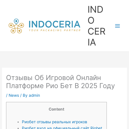
Skip
IND
to
content
O
CER
IA
Отзывы Об Игровой Онлайн
Платформе Рио Бет В 2025 Году
/
News
/ By
admin
Content
Риобет отзывы реальных игроков
Риобет вход на официальный сайт Riobet