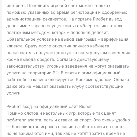
интернет. Пополнить игровой счет можно только с
помощью указанных во время регистрации и одобренных
администрацией реквизитов. На портале Риобет вывод
денег имеет право осуществить гемблер только тем же
платежным методом, которым пополнял депозит.
Обязательное условие на вывод выигрыша – верификация
клиента. Сразу после открытия личного кабинета
пользователь получает доступ ко всем услугам заведения
кроме вывода средств. Согласно действующему
законодательству, игорные заведения не могут оказывать
услуги на территории РФ. В связи с этим официальный
сайт любого казино блокируется Роскомнадзором. Однако
даже это не мешает оказывать клубу соответствующие
услуги.
Риобет вход на официальный сайт Riobet
Помимо слотов и настольных игр, которые так ценят
любители азарта, есть и ставки на спорт. Это очень удобно
— большинство игроков в казино любят ставки на спорт,
но не занимаются ими, так как не хотят тратить время на