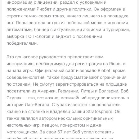
информация о лицензии, раздел с условиями и
положениями Риобет и другие политики. Он оформлен в
строгих темно-серых тонах, ничего лишнего на площадке
нет. Пользователя встретит небольшой меню с игровыми
автоматами, баннер с актуальными акциями и турнирами,
выборка ТОП-слотов и виджет с последними
победителями.
Это пошаговое руководство предоставит вам
информацию, необходимую для регистрации на Riobet и
начала игры. Официальный сайт и зеркало Riobet, кроме
совершеннолетия, также предусматривают ограничения
по странам. Не смогут зарегистрироваться на площадке
посетители из Америки, Германии, Литвы и Болгарии. Боб
Ступак — это, возможно, величайший предприниматель в
истории Лас-Вегаса. Ступак известен как основатель
казино на стоянке и владелец башни Stratosphere. Он
также являлся автором нескольких оригинальных
настольных игр, певцом, покеристом и даже
мотогонщиком. За свои 67 лет Боб успел оставить
ярчайший след в истории и навсегда закрепить за