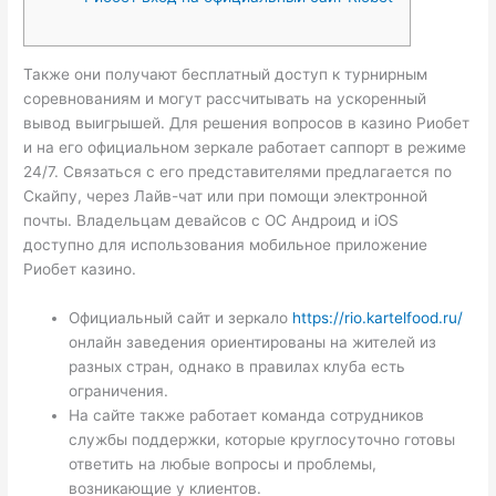
Также они получают бесплатный доступ к турнирным
соревнованиям и могут рассчитывать на ускоренный
вывод выигрышей. Для решения вопросов в казино Риобет
и на его официальном зеркале работает саппорт в режиме
24/7. Связаться с его представителями предлагается по
Скайпу, через Лайв-чат или при помощи электронной
почты. Владельцам девайсов с ОС Андроид и iOS
доступно для использования мобильное приложение
Риобет казино.
Официальный сайт и зеркало
https://rio.kartelfood.ru/
онлайн заведения ориентированы на жителей из
разных стран, однако в правилах клуба есть
ограничения.
На сайте также работает команда сотрудников
службы поддержки, которые круглосуточно готовы
ответить на любые вопросы и проблемы,
возникающие у клиентов.