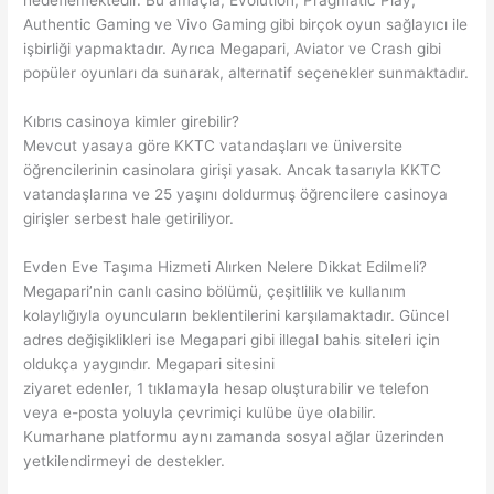
hedeflemektedir. Bu amaçla, Evolution, Pragmatic Play,
Authentic Gaming ve Vivo Gaming gibi birçok oyun sağlayıcı ile
işbirliği yapmaktadır. Ayrıca Megapari, Aviator ve Crash gibi
popüler oyunları da sunarak, alternatif seçenekler sunmaktadır.
Kıbrıs casinoya kimler girebilir?
Mevcut yasaya göre KKTC vatandaşları ve üniversite
öğrencilerinin casinolara girişi yasak. Ancak tasarıyla KKTC
vatandaşlarına ve 25 yaşını doldurmuş öğrencilere casinoya
girişler serbest hale getiriliyor.
Evden Eve Taşıma Hizmeti Alırken Nelere Dikkat Edilmeli?
Megapari’nin canlı casino bölümü, çeşitlilik ve kullanım
kolaylığıyla oyuncuların beklentilerini karşılamaktadır. Güncel
adres değişiklikleri ise Megapari gibi illegal bahis siteleri için
oldukça yaygındır. Megapari sitesini
ziyaret edenler, 1 tıklamayla hesap oluşturabilir ve telefon
veya e-posta yoluyla çevrimiçi kulübe üye olabilir.
Kumarhane platformu aynı zamanda sosyal ağlar üzerinden
yetkilendirmeyi de destekler.