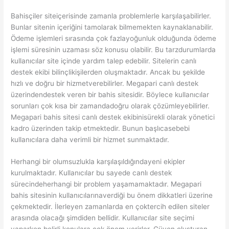
Bahisçiler siteiçerisinde zamanla problemlerle karşılaşabilirler.
Bunlar sitenin içeriğini tamolarak bilmemekten kaynaklanabilir.
Ödeme işlemleri sırasında çok fazlayoğunluk olduğunda ödeme
işlemi süresinin uzaması söz konusu olabilir. Bu tarzdurumlarda
kullanıcılar site içinde yardım talep edebilir. Sitelerin canlı
destek ekibi bilinçlikişilerden oluşmaktadır. Ancak bu şekilde
hızlı ve doğru bir hizmetverebilirler. Megapari canlı destek
üzerindendestek veren bir bahis sitesidir. Böylece kullanıcılar
sorunları çok kısa bir zamandadoğru olarak çözümleyebilirler.
Megapari bahis sitesi canlı destek ekibinisürekli olarak yönetici
kadro üzerinden takip etmektedir. Bunun başlıcasebebi
kullanıcılara daha verimli bir hizmet sunmaktadır.
Herhangi bir olumsuzlukla karşılaşıldığındayeni ekipler
kurulmaktadır. Kullanıcılar bu sayede canlı destek
sürecindeherhangi bir problem yaşamamaktadır. Megapari
bahis sitesinin kullanıcılarınaverdiği bu önem dikkatleri üzerine
çekmektedir. İlerleyen zamanlarda en çoktercih edilen siteler
arasında olacağı şimdiden bellidir. Kullanıcılar site seçimi