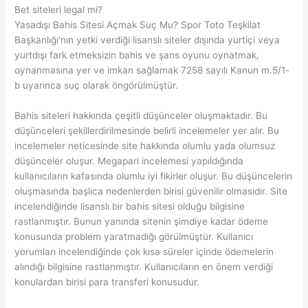
Bet siteleri legal mi?
Yasadışı Bahis Sitesi Açmak Suç Mu? Spor Toto Teşkilat
Başkanlığı'nın yetki verdiği lisanslı siteler dışında yurtiçi veya
yurtdışı fark etmeksizin bahis ve şans oyunu oynatmak,
oynanmasına yer ve imkan sağlamak 7258 sayılı Kanun m.5/1-
b uyarınca suç olarak öngörülmüştür.
Bahis siteleri hakkında çeşitli düşünceler oluşmaktadır. Bu
düşünceleri şekillerdirilmesinde belirli incelemeler yer alır. Bu
incelemeler neticesinde site hakkında olumlu yada olumsuz
düşünceler oluşur. Megapari incelemesi yapıldığında
kullanıcıların kafasında olumlu iyi fikirler oluşur. Bu düşüncelerin
oluşmasında başlıca nedenlerden birisi güvenilir olmasıdır. Site
incelendiğinde lisanslı bir bahis sitesi olduğu bilgisine
rastlanmıştır. Bunun yanında sitenin şimdiye kadar ödeme
konusunda problem yaratmadığı görülmüştür. Kullanıcı
yorumları incelendiğinde çok kısa süreler içinde ödemelerin
alındığı bilgisine rastlanmıştır. Kullanıcıların en önem verdiği
konulardan birisi para transferi konusudur.