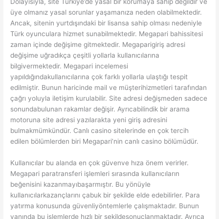
Dolayısıyla, site Türkiye’de yasal bir korumaya sahip değildir ve
üye olmanız yasal sorunlar yaşamanıza neden olabilmektedir.
Ancak, sitenin yurtdışındaki bir lisansa sahip olması nedeniyle
Türk oyunculara hizmet sunabilmektedir. Megapari bahissitesi
zaman içinde değişime gitmektedir. Megaparigiriş adresi
değişime uğradıkça çeşitli yollarla kullanıcılarına
bilgivermektedir. Megapari incelemesi
yapıldığındakullanıcılarına çok farklı yollarla ulaştığı tespit
edilmiştir. Bunun haricinde mail ve müşterihizmetleri tarafından
çağrı yoluyla iletişim kurulabilir. Site adresi değişmeden sadece
sonundabulunan rakamlar değişir. Ayrıcabilindik bir arama
motoruna site adresi yazılarakta yeni giriş adresini
bulmakmümkündür. Canlı casino sitelerinde en çok tercih
edilen bölümlerden biri Megapari’nin canlı casino bölümüdür.
Kullanıcılar bu alanda en çok güvenve hıza önem verirler.
Megapari paratransferi işlemleri sırasında kullanıcıların
beğenisini kazanmayıbaşarmıştır. Bu yönüyle
kullanıcılarkazançlarını çabuk bir şekilde elde edebilirler. Para
yatırma konusunda güvenliyöntemlerle çalışmaktadır. Bunun
yanında bu işlemlerde hızlı bir şekildesonuçlanmaktadır. Ayrıca