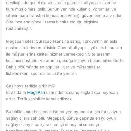
denildiğinde genel olarak sitenin güvenilir altyapılar üzerine
kurulmuş olması gelir. Bunun yanında kullanıcı yorumları ve
sitenin para transferi konusunda verdiği güven önem arz eder.
Site incelendiğinde lisanslı bir site olduğu bilgisine
rastlanılmıştır.
Megapari sitesi Curaçao lisansına sahip, Türkiye’nin en eski
casino sitelerinden birisidir. Güvenli altyapısı, yüksek bonusları
ile müşterilerine kaliteli hizmet vermektedir. Site tasarımı
kullanıcı dostudur ve arama çubuğu kolayca bulunabilmektedir.
Bahis bölümünde en popüler ligler ve müsabakalar
listelenirken, spor dalları üstte yer alır.
Casinoya terlikle girilir mi?
Biraz daha
MegaPari
üzerinden kazanç sağladıkça heyecan
artar. Terlik kesinlikle kabul edilmez.
Bu bölüm, sıra beklemek istemeyen oyuncular için farklı oyun
sağlayıcılara sahiptir. Megapari, dünya çapında en iyi oyun
sağlayıcılarıyla çalışarak, en iyi deneyimi sunmayı