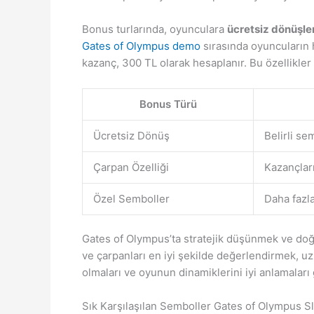
Bonus turlarında, oyunculara
ücretsiz dönüşle
Gates of Olympus demo
sırasında oyuncuların h
kazanç, 300 TL olarak hesaplanır. Bu özellikler
Bonus Türü
Ücretsiz Dönüş
Belirli se
Çarpan Özelliği
Kazançları 
Özel Semboller
Daha fazl
Gates of Olympus’ta stratejik düşünmek ve doğ
ve çarpanları en iyi şekilde değerlendirmek, uz
olmaları ve oyunun dinamiklerini iyi anlamaları 
Sık Karşılaşılan Semboller Gates of Olympus S