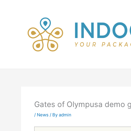
Skip
to
content
Gates of Olympusa demo gü
/
News
/ By
admin