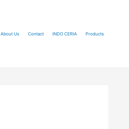
About Us
Contact
INDO CERIA
Products