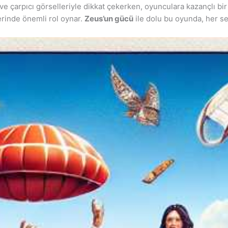
 ve çarpıcı görselleriyle dikkat çekerken, oyunculara kazançlı bi
lerinde önemli rol oynar.
Zeus’un gücü
ile dolu bu oyunda, her sem