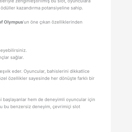
tleriyle zenginleştirilmiş bu slot, oyunculara
 ödüller kazandırma potansiyeline sahip.
of Olympus
‘un öne çıkan özelliklerinden
yebilirsiniz.
çlar sağlar.
şvik eder. Oyuncular, bahislerini dikkatlice
zel özellikler sayesinde her dönüşte farklı bir
ni başlayanlar hem de deneyimli oyuncular için
ğu bu benzersiz deneyim, çevrimiçi slot