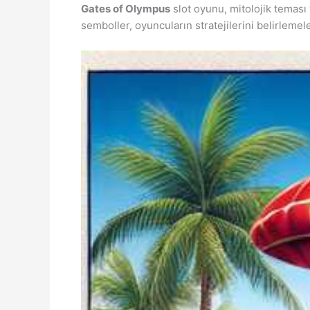
Gates of Olympus
slot oyunu, mitolojik teması
semboller, oyuncuların stratejilerini belirleme