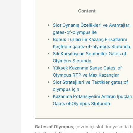
Content
Slot Oynanış Özellikleri ve Avantajları
gates-of-olympus ile
Bonus Turları ile Kazanç Fırsatlarını
Keşfedin gates-of-olympus Slotunda
Sık Karşılaşılan Semboller Gates of
Olympus Slotunda
Yüksek Kazanma Şansı: Gates-of-
Olympus RTP ve Max Kazançlar
Slot Stratejileri ve Taktikler gates of
olympus İçin
Kazanma Potansiyelini Artıran İpuçları
Gates of Olympus Slotunda
Gates of Olympus
, çevrimiçi slot dünyasında 