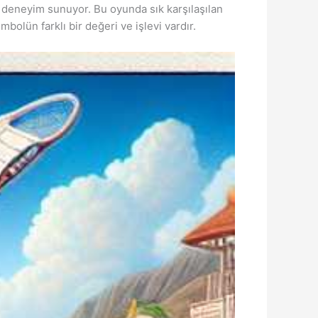
r deneyim sunuyor. Bu oyunda sık karşılaşılan
bolün farklı bir değeri ve işlevi vardır.