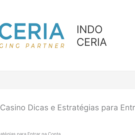
INDO
CERIA
Casino Dicas e Estratégias para Ent
atégias para Entrar na Conta