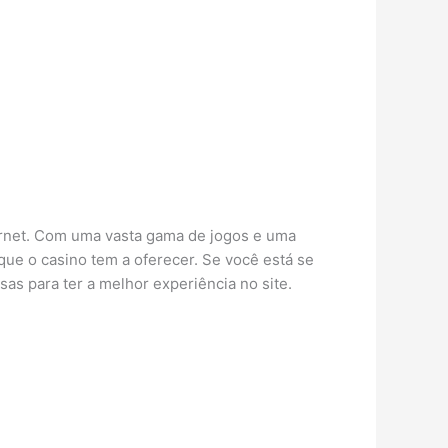
ernet. Com uma vasta gama de jogos e uma
 que o casino tem a oferecer. Se você está se
sas para ter a melhor experiência no site.