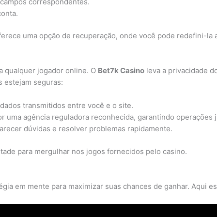
s campos correspondentes.
conta.
erece uma opção de recuperação, onde você pode redefini-la a
 qualquer jogador online. O
Bet7k Casino
leva a privacidade d
s estejam seguras:
dados transmitidos entre você e o site.
or uma agência reguladora reconhecida, garantindo operações j
larecer dúvidas e resolver problemas rapidamente.
tade para mergulhar nos jogos fornecidos pelo casino.
tégia em mente para maximizar suas chances de ganhar. Aqui es