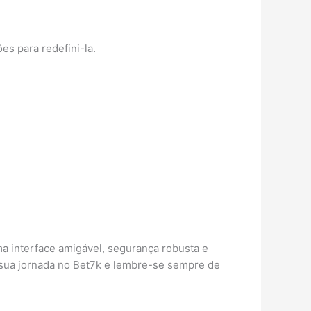
es para redefini-la.
a interface amigável, segurança robusta e
r sua jornada no Bet7k e lembre-se sempre de