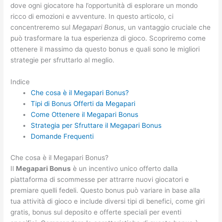
dove ogni giocatore ha l’opportunità di esplorare un mondo
ricco di emozioni e avventure. In questo articolo, ci
concentreremo sul
Megapari Bonus
, un vantaggio cruciale che
può trasformare la tua esperienza di gioco. Scopriremo come
ottenere il massimo da questo bonus e quali sono le migliori
strategie per sfruttarlo al meglio.
Indice
Che cosa è il Megapari Bonus?
Tipi di Bonus Offerti da Megapari
Come Ottenere il Megapari Bonus
Strategia per Sfruttare il Megapari Bonus
Domande Frequenti
Che cosa è il Megapari Bonus?
Il
Megapari Bonus
è un incentivo unico offerto dalla
piattaforma di scommesse per attrarre nuovi giocatori e
premiare quelli fedeli. Questo bonus può variare in base alla
tua attività di gioco e include diversi tipi di benefici, come giri
gratis, bonus sul deposito e offerte speciali per eventi