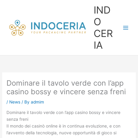
Skip
IND
to
content
O
CER
IA
Dominare il tavolo verde con l’app
casino bossy e vincere senza freni
/
News
/ By
admim
Dominare il tavolo verde con l’app casino bossy e vincere
senza freni
Il mondo dei casinò online è in continua evoluzione, e con
l’avvento della tecnologia, nuove opportunità di gioco si