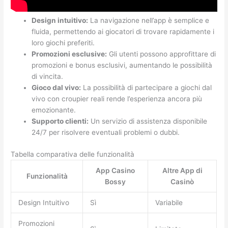
Design intuitivo:
La navigazione nell’app è semplice e
fluida, permettendo ai giocatori di trovare rapidamente i
loro giochi preferiti.
Promozioni esclusive:
Gli utenti possono approfittare di
promozioni e bonus esclusivi, aumentando le possibilità
di vincita.
Gioco dal vivo:
La possibilità di partecipare a giochi dal
vivo con croupier reali rende l’esperienza ancora più
emozionante.
Supporto clienti:
Un servizio di assistenza disponibile
24/7 per risolvere eventuali problemi o dubbi.
Tabella comparativa delle funzionalità
App Casino
Altre App di
Funzionalità
Bossy
Casinò
Design Intuitivo
Sì
Variabile
Promozioni