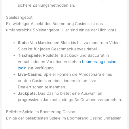
sichere Zahlungsmethoden an.
Spieleangebot
Ein wichtiger Aspekt des Boomerang Casinos ist das
umfangreiche Spieleangebot. Hier sind einige der Highlights:
Slots:
Von klassischen Slots bis hin zu modernen Video-
Slots ist für jeden Geschmack etwas dabei.
Tischspiele:
Roulette, Blackjack und Baccarat in
verschiedenen Variationen stehen
boomerang casino
login
zur Verfügung.
Live-Casino:
Spieler können die Atmosphäre eines
echten Casinos erleben, indem sie an Live-
Dealertischen teilnehmen.
Jackpots:
Das Casino bietet eine Auswahl an
progressiven Jackpots, die große Gewinne versprechen.
Beliebte Spiele im Boomerang Casino
Einige der beliebtesten Spiele im Boomerang Casino umfassen: