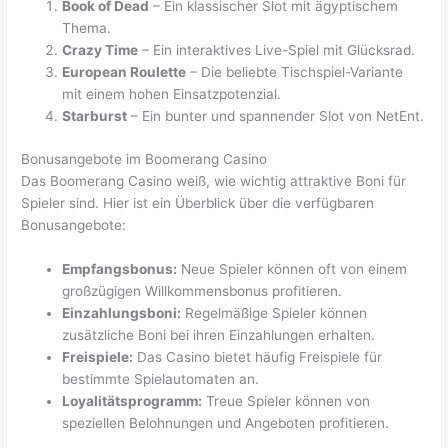
Book of Dead
– Ein klassischer Slot mit ägyptischem
Thema.
Crazy Time
– Ein interaktives Live-Spiel mit Glücksrad.
European Roulette
– Die beliebte Tischspiel-Variante
mit einem hohen Einsatzpotenzial.
Starburst
– Ein bunter und spannender Slot von NetEnt.
Bonusangebote im Boomerang Casino
Das Boomerang Casino weiß, wie wichtig attraktive Boni für
Spieler sind. Hier ist ein Überblick über die verfügbaren
Bonusangebote:
Empfangsbonus:
Neue Spieler können oft von einem
großzügigen Willkommensbonus profitieren.
Einzahlungsboni:
Regelmäßige Spieler können
zusätzliche Boni bei ihren Einzahlungen erhalten.
Freispiele:
Das Casino bietet häufig Freispiele für
bestimmte Spielautomaten an.
Loyalitätsprogramm:
Treue Spieler können von
speziellen Belohnungen und Angeboten profitieren.