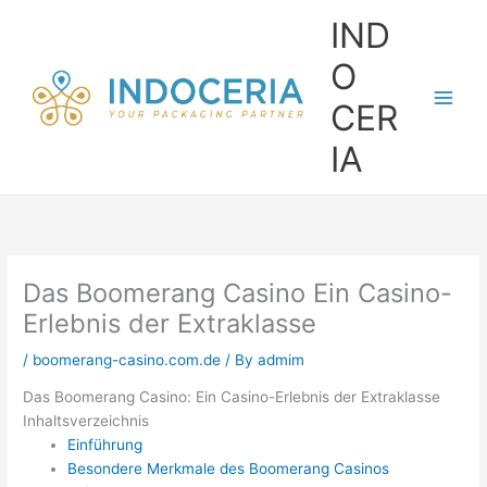
Skip
IND
to
content
O
CER
IA
Das Boomerang Casino Ein Casino-
Erlebnis der Extraklasse
/
boomerang-casino.com.de
/ By
admim
Das Boomerang Casino: Ein Casino-Erlebnis der Extraklasse
Inhaltsverzeichnis
Einführung
Besondere Merkmale des Boomerang Casinos