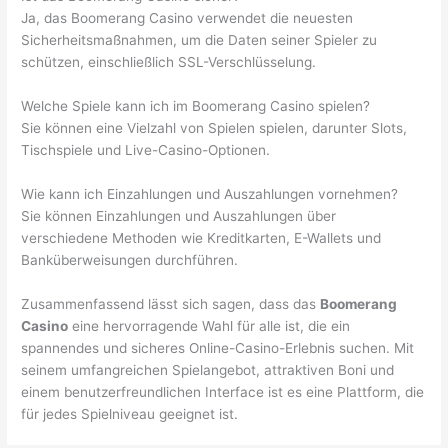
Ja, das Boomerang Casino verwendet die neuesten
Sicherheitsmaßnahmen, um die Daten seiner Spieler zu
schützen, einschließlich SSL-Verschlüsselung.
Welche Spiele kann ich im Boomerang Casino spielen?
Sie können eine Vielzahl von Spielen spielen, darunter Slots,
Tischspiele und Live-Casino-Optionen.
Wie kann ich Einzahlungen und Auszahlungen vornehmen?
Sie können Einzahlungen und Auszahlungen über
verschiedene Methoden wie Kreditkarten, E-Wallets und
Banküberweisungen durchführen.
Zusammenfassend lässt sich sagen, dass das
Boomerang
Casino
eine hervorragende Wahl für alle ist, die ein
spannendes und sicheres Online-Casino-Erlebnis suchen. Mit
seinem umfangreichen Spielangebot, attraktiven Boni und
einem benutzerfreundlichen Interface ist es eine Plattform, die
für jedes Spielniveau geeignet ist.