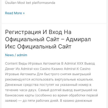
Üsulları Most bet platformasında
Read More »
Регистрация И Вход На
Регистрация
И
Официальный Сайт – Адмирал
Вход
Икс Официальный Сайт
На
Официальный
News
/
admim
Сайт
–
Content Виды Игровых Автоматов В Admiral XXX Вывод
Адмирал
Денег Из Admiral-xxx Casino Казино Admiral-X Casino
Икс
Игровые Автоматы Для быстрого снятия выигрышей
Официальный
рекомендуется использовать виртуальные кошельки.
Сайт
Денежные средства поступят на указанный номер в
течение часа-двух. Самый долгий вывод выигрышей на
банковские карты (особенно во время обработки первой
заявки) — до пяти рабочих дней. В казино денежные