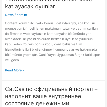
casino
katlayacak oyunlar
ile
kazancını
News
/
admim
ikiye
Content Youwin ilk üyelik bonusu detayları gibi, söz konusu
katlayacak
promosyon için belirlenen maksimum tutar ve çevrim şartları
oyunlar
da firmanın web sayfasının kampanyalar bölümünde yer
almaktadır. 18 yaşını dolduran herkesin üyelik başvurusunu
kabul eden Youwin bonus kodu, canlı bahis ve tüm
hizmetleriyle ilgili bilgilendirmeyi kampanyalar ve hakkımızda
bölümünde yapmıştır. Canlı Yayın UygulamasıBirçok farklı spor
ve ligden
Read More »
CatCasino официальный портал –
CatCasino
официальный
наполнит ваше внутреннее
портал
состояние денежными
–