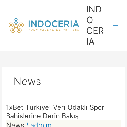
Skip
IND
to
content
O
CER
IA
News
1xBet
1xBet Türkiye: Veri Odaklı Spor
Türkiye:
Bahislerine Derin Bakış
Veri
News
/
admim