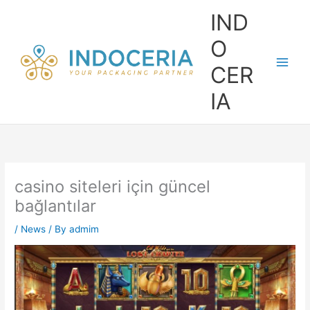
Skip
IND
to
content
O
CER
IA
casino siteleri için güncel
bağlantılar
/
News
/ By
admim