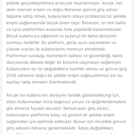
şekilde gerçekleştirilmesi amacıyla tasarlanmıştır. Ancak, her
daim internet erişimi ve doğru Betwoon güncel giriş adresi
bilgisine sahip olmak, kullanıcıların siteye problemsiz bir şekilde
erişim sağlamasında büyük önem taşır. Betwoon, on-line bahis
ve oyun platformları arasında hızla popülerlik kazanmaktadır.
Birçok kullanıcıya eğlenceli ve kazançlı bir bahis deneyimi
sunmayı hedefler. Bu platform, geniş oyun seçenekleri ve
yüksek oranlar ile kullanıcılarını memnun etmektedir.
Platformun sunduğu hizmetlerin kalitesi ve güvenilirliği, bahis
dünyasında dikkate değer bir konuma ulaşmasını sağlamıştır.
Kullanıcıların bu tür değişikliklere hazırlıklı olması ve güncel giriş
2026 adresine doğru bir şekilde erişim sağlayabilmesi için bu
sayfayı takip etmeleri önerilmektedir.
Ancak her kullanıcının deneyimi farklılık gösterebileceği için,
siteyi kullanmadan önce bağımsız yorum ve değerlendirmelere
göz atmanız faydalı olacaktır. Betsalvador giriş süreci,
kullanıcıların platforma kolay ve güvenli bir şekilde erişim
sağlamaları için optimize edilmiştir. Bunun için öncelikle güncel
giriş adresini bilmeniz gerekmektedir. Adres değişiklikleri,