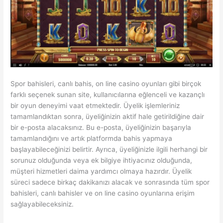
Spor bahisleri, canlı bahis, on line casino oyunları gibi birçok
farklı seçenek sunan site, kullanıcılarına eğlenceli ve kazançlı
bir oyun deneyimi vaat etmektedir. Üyelik işlemleriniz
tamamlandıktan sonra, üyeliğinizin aktif hale getirildiğine dair
bir e-posta alacaksınız. Bu e-posta, üyeliğinizin başarıyla
tamamlandığını ve artık platformda bahis yapmaya
başlayabileceğinizi belirtir. Ayrıca, üyeliğinizle ilgili herhangi bir
sorunuz olduğunda veya ek bilgiye ihtiyacınız olduğunda,
müşteri hizmetleri daima yardımcı olmaya hazırdır. Üyelik
süreci sadece birkaç dakikanızı alacak ve sonrasında tüm spor
bahisleri, canlı bahisler ve on line casino oyunlarına erişim
sağlayabileceksiniz.