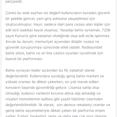
parçasıdır.
Çünkü bu web sayfası siz değerli kullanıcıların buradan güvenli
bir şekilde güncel, yeni giriş adresine ulaşabilmesi için
oluşturulmuştur. Hayır, sadece idari para cezası alan kişiler için
adli sicil (sabıka) kaydı oluşmaz. Yasadışı bahis oynamak, 7258
sayılı Kanun’a göre kabahat niteliğinde olup adli sicile işlenmez.
Ancak bu durum, memuriyet açısından disiplin cezası ve
güvenlik soruşturması sürecinde etkili olabilir. Radissonbet
bahis sitesi, bahis ve on line casino oyunları oynatmak için
lisanslı bir platformdur.
Bahis oynayan kişiler açısından bu fiil, kabahat olarak
değerlendirilir. Kullanıcılara sunduğu geniş bahis marketi ve
yüksek oranları ile dikkat çekerken, en çok merak edilen
konuların başında güvenilirliği geliyor. Lisansa sahip olup
olmadığı, kullanıcı verilerini koruma altına alıp almadığı ve
müşteri hizmetlerinin kalitesi gibi çeşitli faktörler üzerinden
değerlendirilmelidir. İlk olarak, son derece rekabetçi oranlar ve
geniş bahis seçenekleriyle dikkat çeken bir platforma erişim
sağlar. Futbol, basketbol, tenis ve daha pek çok spor dalında,