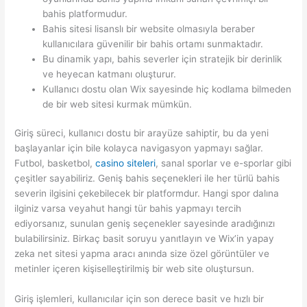
bahis platformudur.
Bahis sitesi lisanslı bir website olmasıyla beraber
kullanıcılara güvenilir bir bahis ortamı sunmaktadır.
Bu dinamik yapı, bahis severler için stratejik bir derinlik
ve heyecan katmanı oluşturur.
Kullanıcı dostu olan Wix sayesinde hiç kodlama bilmeden
de bir web sitesi kurmak mümkün.
Giriş süreci, kullanıcı dostu bir arayüze sahiptir, bu da yeni
başlayanlar için bile kolayca navigasyon yapmayı sağlar.
Futbol, basketbol,
casino siteleri
, sanal sporlar ve e-sporlar gibi
çeşitler sayabiliriz. Geniş bahis seçenekleri ile her türlü bahis
severin ilgisini çekebilecek bir platformdur. Hangi spor dalına
ilginiz varsa veyahut hangi tür bahis yapmayı tercih
ediyorsanız, sunulan geniş seçenekler sayesinde aradığınızı
bulabilirsiniz. Birkaç basit soruyu yanıtlayın ve Wix’in yapay
zeka net sitesi yapma aracı anında size özel görüntüler ve
metinler içeren kişiselleştirilmiş bir web site oluştursun.
Giriş işlemleri, kullanıcılar için son derece basit ve hızlı bir