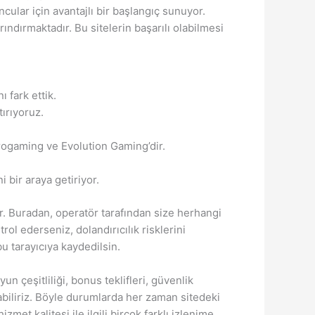
ular için avantajlı bir başlangıç sunuyor.
rındırmaktadır. Bu sitelerin başarılı olabilmesi
 fark ettik.
tırıyoruz.
icrogaming ve Evolution Gaming’dir.
i bir araya getiriyor.
ir. Buradan, operatör tarafından size herhangi
ol ederseniz, dolandırıcılık risklerini
u tarayıcıya kaydedilsin.
n çeşitliliği, bonus teklifleri, güvenlik
labiliriz. Böyle durumlarda her zaman sitedeki
et kalitesi ile ilgili birçok farklı izlenime