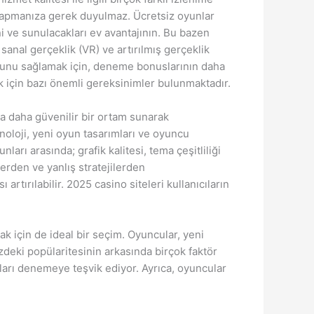
m yapmanıza gerek duyulmaz. Ücretsiz oyunlar
 ve sunulacakları ev avantajının. Bu bazen
anal gerçeklik (VR) ve artırılmış gerçeklik
r. Bunu sağlamak için, deneme bonuslarının daha
k için bazı önemli gereksinimler bulunmaktadır.
ra daha güvenilir bir ortam sunarak
knoloji, yeni oyun tasarımları ve oyuncu
ları arasında; grafik kalitesi, tema çeşitliliği
lerden ve yanlış stratejilerden
tırılabilir. 2025 casino siteleri kullanıcıların
k için de ideal bir seçim. Oyuncular, yeni
zdeki popülaritesinin arkasında birçok faktör
nları denemeye teşvik ediyor. Ayrıca, oyuncular