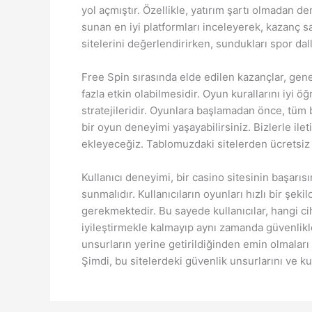
yol açmıştır. Özellikle, yatırım şartı olmadan 
sunan en iyi platformları inceleyerek, kazanç s
sitelerini değerlendirirken, sundukları spor dall
Free Spin sırasında elde edilen kazançlar, gen
fazla etkin olabilmesidir. Oyun kurallarını iyi
stratejileridir. Oyunlara başlamadan önce, tü
bir oyun deneyimi yaşayabilirsiniz. Bizlerle ilet
ekleyeceğiz. Tablomuzdaki sitelerden ücretsiz o
Kullanıcı deneyimi, bir casino sitesinin başarıs
sunmalıdır. Kullanıcıların oyunları hızlı bir şek
gerekmektedir. Bu sayede kullanıcılar, hangi cih
iyileştirmekle kalmayıp aynı zamanda güvenlikler
unsurların yerine getirildiğinden emin olmaları 
Şimdi, bu sitelerdeki güvenlik unsurlarını ve ku