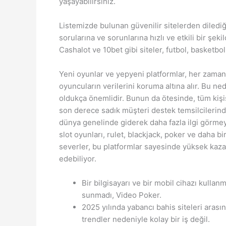
yaşayabilirsiniz.
Listemizde bulunan güvenilir sitelerden dilediğ
sorularına ve sorunlarına hızlı ve etkili bir şek
Cashalot ve 10bet gibi siteler, futbol, basketb
Yeni oyunlar ve yepyeni platformlar, her zaman 
oyuncuların verilerini koruma altına alır. Bu n
oldukça önemlidir. Bunun da ötesinde, tüm kişi
son derece sadık müşteri destek temsilcilerinde
dünya genelinde giderek daha fazla ilgi görm
slot oyunları, rulet, blackjack, poker ve daha 
severler, bu platformlar sayesinde yüksek kazan
edebiliyor.
Bir bilgisayarı ve bir mobil cihazı kul
sunmadı, Video Poker.
2025 yılında yabancı bahis siteleri aras
trendler nedeniyle kolay bir iş değil.