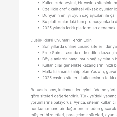
Kullanıcı deneyimi, bir casino sitesinin 
Özellikle grafik kalitesi yüksek oyunlar i
Dünyanın en iyi oyun sağlayıcıları ile ça
Bu platformlardaki tüm promosyonlarla d
2025 yılında farklı platformları denemek, 
Düşük Riskli Oyunları Tercih Edin
Son yıllarda online casino siteleri, düny
Free Spin sırasında elde edilen kazançla
Böyle anlarda hangi oyun sağlayıcıların b
Kullanıcılar genellikle kazançlarını hızlı 
Malta lisansına sahip olan Youwin, güveni
2025 casino siteleri, kullanıcıların farkl
Bonusdreams, kullanıcı deneyimi, ödeme yönteml
göre siteleri değerlendirir. Türkiye’deki yabanc
yorumlarına bakıyoruz. Ayrıca, sitenin kullanıc
her kumarhane bir değerlendirmeden geçerek sı
müşteri hizmetleri, para çekme süreleri, oyun sa