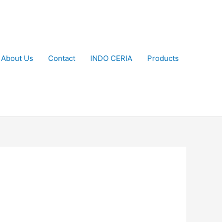
About Us
Contact
INDO CERIA
Products