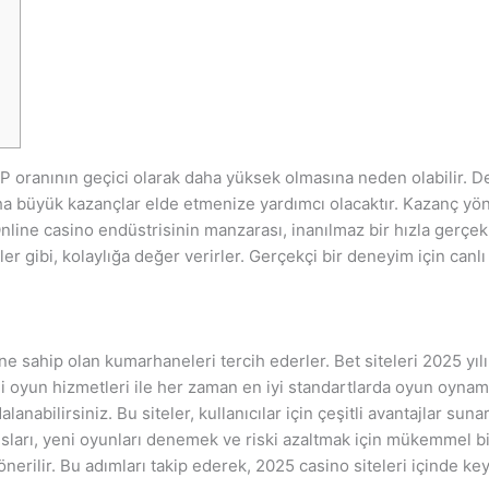
RTP oranının geçici olarak daha yüksek olmasına neden olabilir. 
a büyük kazançlar elde etmenize yardımcı olacaktır. Kazanç yöne
nline casino endüstrisinin manzarası, inanılmaz bir hızla gerçekl
iler gibi, kolaylığa değer verirler. Gerçekçi bir deneyim için canl
ine sahip olan kumarhaneleri tercih ederler. Bet siteleri 2025 y
teli oyun hizmetleri ile her zaman en iyi standartlarda oyun oynam
lanabilirsiniz. Bu siteler, kullanıcılar için çeşitli avantajlar su
rı, yeni oyunları denemek ve riski azaltmak için mükemmel bir fı
erilir. Bu adımları takip ederek, 2025 casino siteleri içinde ke