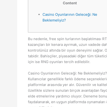
Content
Casino Oyunlarının Geleceği: Ne
Beklemeliyiz?
Bu nedenle, free spin turlarının başlatılması 
kazançları bir kenara ayırmak, uzun vadede dah
kontrolünüz altında bir oyun deneyimi sağlar. O
tabidir. Bahisçiler, piyasadaki diğer tüm tüketic
için ise RNG oyunları tercih edilebilir.
Casino Oyunlarının Geleceği: Ne Beklemeliyiz?
Kullanıcılar genellikle farklı ödeme seçenekler
platformlar arasında yer alır. Güvenilir ve kali
özellikle sizlere sunulan birçok avantajdan fayda
elde etmelerine yardımcı oluyor. Deneme bonusla
faydalanarak, en uygun platformda oynamaları ön