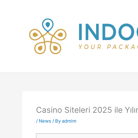
Skip
to
content
Casino Siteleri 2025 ile Yıl
/
News
/ By
admim