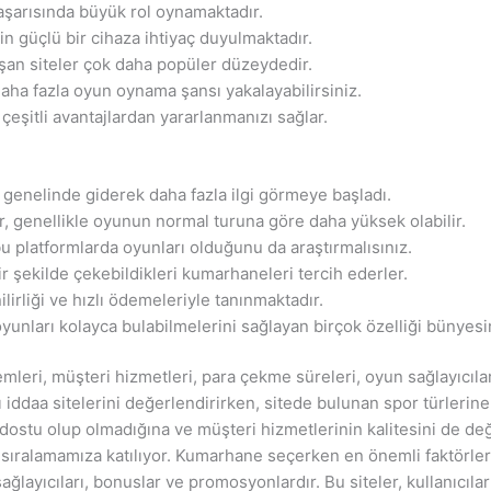
başarısında büyük rol oynamaktadır.
çin güçlü bir cihaza ihtiyaç duyulmaktadır.
lışan siteler çok daha popüler düzeydedir.
aha fazla oyun oynama şansı yakalayabilirsiniz.
çeşitli avantajlardan yararlanmanızı sağlar.
a genelinde giderek daha fazla ilgi görmeye başladı.
r, genellikle oyunun normal turuna göre daha yüksek olabilir.
u platformlarda oyunları olduğunu da araştırmalısınız.
bir şekilde çekebildikleri kumarhaneleri tercih ederler.
lirliği ve hızlı ödemeleriyle tanınmaktadır.
ı oyunları kolayca bulabilmelerini sağlayan birçok özelliği bünyes
eri, müşteri hizmetleri, para çekme süreleri, oyun sağlayıcılar
ı iddaa sitelerini değerlendirirken, sitede bulunan spor türlerine,
ı dostu olup olmadığına ve müşteri hizmetlerinin kalitesini de de
ralamamıza katılıyor. Kumarhane seçerken en önemli faktörleri
ğlayıcıları, bonuslar ve promosyonlardır. Bu siteler, kullanıcılar