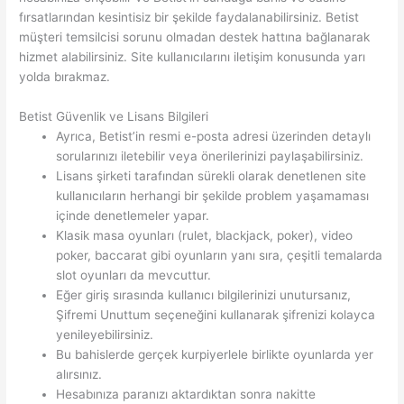
fırsatlarından kesintisiz bir şekilde faydalanabilirsiniz. Betist
müşteri temsilcisi sorunu olmadan destek hattına bağlanarak
hizmet alabilirsiniz. Site kullanıcılarını iletişim konusunda yarı
yolda bırakmaz.
Betist Güvenlik ve Lisans Bilgileri
Ayrıca, Betist’in resmi e-posta adresi üzerinden detaylı
sorularınızı iletebilir veya önerilerinizi paylaşabilirsiniz.
Lisans şirketi tarafından sürekli olarak denetlenen site
kullanıcıların herhangi bir şekilde problem yaşamaması
içinde denetlemeler yapar.
Klasik masa oyunları (rulet, blackjack, poker), video
poker, baccarat gibi oyunların yanı sıra, çeşitli temalarda
slot oyunları da mevcuttur.
Eğer giriş sırasında kullanıcı bilgilerinizi unutursanız,
Şifremi Unuttum seçeneğini kullanarak şifrenizi kolayca
yenileyebilirsiniz.
Bu bahislerde gerçek kurpiyerlele birlikte oyunlarda yer
alırsınız.
Hesabınıza paranızı aktardıktan sonra nakitte