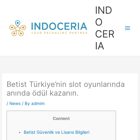
Skip
IND
to
content
O
CER
IA
Betist Türkiye’nin slot oyunlarında
anında ödül kazanın.
/
News
/ By
admim
Content
Betist Güvenlik ve Lisans Bilgileri