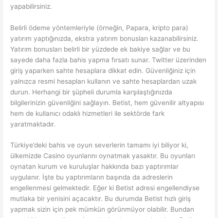
yapabilirsiniz.
Belirli ödeme yöntemleriyle (örneğin, Papara, kripto para)
yatırım yaptığınızda, ekstra yatırım bonusları kazanabilirsiniz.
Yatırım bonusları belirli bir yüzdede ek bakiye sağlar ve bu
sayede daha fazla bahis yapma fırsatı sunar. Twitter üzerinden
giriş yaparken sahte hesaplara dikkat edin. Güvenliğiniz için
yalnızca resmi hesapları kullanın ve sahte hesaplardan uzak
durun. Herhangi bir şüpheli durumla karşılaştığınızda
bilgilerinizin güvenliğini sağlayın. Betist, hem güvenilir altyapısı
hem de kullanıcı odaklı hizmetleri ile sektörde fark
yaratmaktadır.
Türkiye’deki bahis ve oyun severlerin tamamı iyi biliyor ki,
ülkemizde Casino oyunlarını oynatmak yasaktır. Bu oyunları
oynatan kurum ve kuruluşlar hakkında bazı yaptırımlar
uygulanır. İşte bu yaptırımların başında da adreslerin
engellenmesi gelmektedir. Eğer ki Betist adresi engellendiyse
mutlaka bir yenisini açacaktır. Bu durumda Betist hızlı giriş
yapmak sizin için pek mümkün görünmüyor olabilir. Bundan