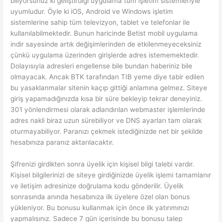
biliyorsunuz ki geliştirdiği uygulama tüm işletim sistemleriyle
uyumludur. Öyle ki iOS, Android ve Windows işletim
sistemlerine sahip tüm televizyon, tablet ve telefonlar ile
kullanılabilmektedir. Bunun haricinde Betist mobil uygulama
indir sayesinde artık değişimlerinden de etkilenmeyeceksiniz
çünkü uygulama üzerinden girişlerde adres istememektedir.
Dolayısıyla adresleri engellense bile bundan haberiniz bile
olmayacak. Ancak BTK tarafından TIB yeme diye tabir edilen
bu yasaklanmalar sitenin kaçıp gittiği anlamına gelmez. Siteye
giriş yapamadığınızda kısa bir süre bekleyip tekrar deneyiniz.
301 yönlendirmesi olarak adlandırılan webmaster işlemlerinde
adres nakli biraz uzun sürebiliyor ve DNS ayarları tam olarak
oturmayabiliyor. Paranızı çekmek istediğinizde net bir şekilde
hesabınıza paranız aktarılacaktır.
Şifrenizi girdikten sonra üyelik için kişisel bilgi talebi vardır.
Kişisel bilgilerinizi de siteye girdiğinizde üyelik işlemi tamamlanır
ve iletişim adresinize doğrulama kodu gönderilir. Üyelik
sonrasında anında hesabınıza ilk üyelere özel olan bonus
yükleniyor. Bu bonusu kullanmak için önce ilk yatırımınızı
yapmalısınız. Sadece 7 gün içerisinde bu bonusu talep