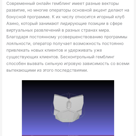
Современный онлайн гемблинг имеет разные векторы
развитие, но многие операторы основной акцент делают на
бонусной программе. К их числу относится игорный клуб
Азино, который занимают лидирующие позиции в сфере
виртуальных развлечений в разных странах мира.
Благодаря постоянному усовершенствованию программы
лояльности, оператор получает возможность постоянно
привлекать новых клиентов и удерживать уже
существующих клиентов. Бесконтрольный гемблинг
способен вызвать сильную игровую зависимость со всеми
вытекающими из этого последствиями.