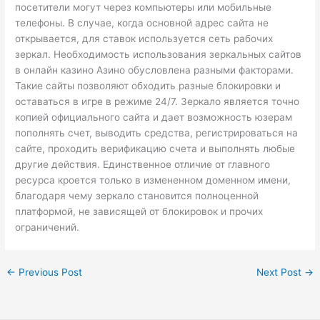
посетители могут через компьютеры или мобильные
телефоны. В случае, когда основной адрес сайта не
открывается, для ставок используется сеть рабочих
зеркал. Необходимость использования зеркальных сайтов
в онлайн казино Азино обусловлена разными факторами.
Такие сайты позволяют обходить разные блокировки и
оставаться в игре в режиме 24/7. Зеркало является точно
копией официального сайта и дает возможность юзерам
пополнять счет, выводить средства, регистрироваться на
сайте, проходить верификацию счета и выполнять любые
другие действия. Единственное отличие от главного
ресурса кроется только в измененном доменном имени,
благодаря чему зеркало становится полноценной
платформой, не зависящей от блокировок и прочих
ограничений.
←
Previous Post
Next Post
→