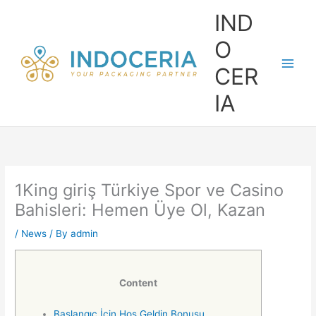
Skip
IND
to
content
O
CER
IA
1King giriş Türkiye Spor ve Casino
Bahisleri: Hemen Üye Ol, Kazan
/
News
/ By
admin
Content
Başlangıç İçin Hoş Geldin Bonusu