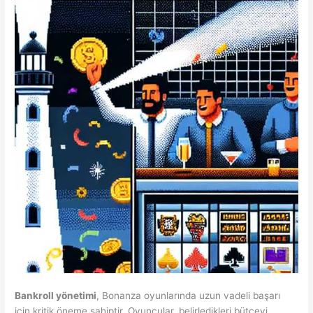
Bankroll yönetimi
, Bonanza oyunlarında uzun vadeli başarı
için kritik öneme sahiptir. Oyuncular, belirledikleri bütçeyi