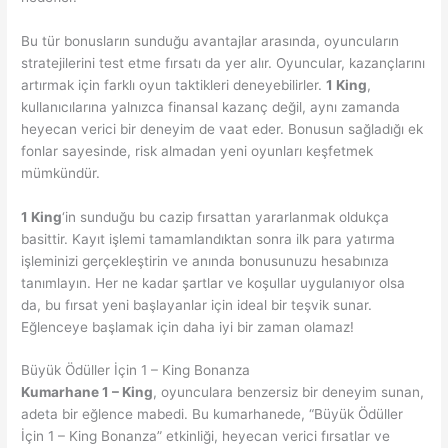
Bu tür bonusların sunduğu avantajlar arasında, oyuncuların
stratejilerini test etme fırsatı da yer alır. Oyuncular, kazançlarını
artırmak için farklı oyun taktikleri deneyebilirler.
1 King
,
kullanıcılarına yalnızca finansal kazanç değil, aynı zamanda
heyecan verici bir deneyim de vaat eder. Bonusun sağladığı ek
fonlar sayesinde, risk almadan yeni oyunları keşfetmek
mümkündür.
1 King
‘in sunduğu bu cazip fırsattan yararlanmak oldukça
basittir. Kayıt işlemi tamamlandıktan sonra ilk para yatırma
işleminizi gerçekleştirin ve anında bonusunuzu hesabınıza
tanımlayın. Her ne kadar şartlar ve koşullar uygulanıyor olsa
da, bu fırsat yeni başlayanlar için ideal bir teşvik sunar.
Eğlenceye başlamak için daha iyi bir zaman olamaz!
Büyük Ödüller İçin 1 – King Bonanza
Kumarhane 1 – King
, oyunculara benzersiz bir deneyim sunan,
adeta bir eğlence mabedi. Bu kumarhanede, “Büyük Ödüller
İçin 1 – King Bonanza” etkinliği, heyecan verici fırsatlar ve