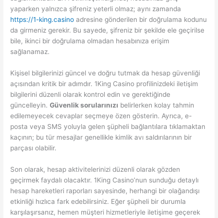
yaparken yalnızca şifreniz yeterli olmaz; aynı zamanda
https://1-king.casino
adresine gönderilen bir doğrulama kodunu
da girmeniz gerekir. Bu sayede, şifreniz bir şekilde ele geçirilse
bile, ikinci bir doğrulama olmadan hesabınıza erişim
sağlanamaz.
Kişisel bilgilerinizi güncel ve doğru tutmak da hesap güvenliği
açısından kritik bir adımdır. 1King Casino profilinizdeki iletişim
bilgilerini düzenli olarak kontrol edin ve gerektiğinde
güncelleyin.
Güvenlik sorularınızı
belirlerken kolay tahmin
edilemeyecek cevaplar seçmeye özen gösterin. Ayrıca, e-
posta veya SMS yoluyla gelen şüpheli bağlantılara tıklamaktan
kaçının; bu tür mesajlar genellikle kimlik avı saldırılarının bir
parçası olabilir.
Son olarak, hesap aktivitelerinizi düzenli olarak gözden
geçirmek faydalı olacaktır. 1King Casino’nun sunduğu detaylı
hesap hareketleri raporları sayesinde, herhangi bir olağandışı
etkinliği hızlıca fark edebilirsiniz. Eğer şüpheli bir durumla
karşılaşırsanız, hemen müşteri hizmetleriyle iletişime geçerek