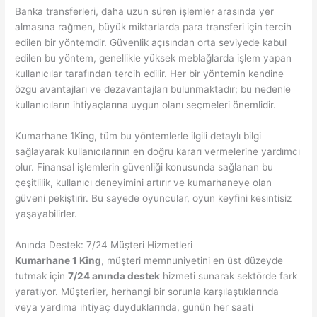
Banka transferleri, daha uzun süren işlemler arasında yer
almasına rağmen, büyük miktarlarda para transferi için tercih
edilen bir yöntemdir. Güvenlik açısından orta seviyede kabul
edilen bu yöntem, genellikle yüksek meblağlarda işlem yapan
kullanıcılar tarafından tercih edilir. Her bir yöntemin kendine
özgü avantajları ve dezavantajları bulunmaktadır; bu nedenle
kullanıcıların ihtiyaçlarına uygun olanı seçmeleri önemlidir.
Kumarhane 1King, tüm bu yöntemlerle ilgili detaylı bilgi
sağlayarak kullanıcılarının en doğru kararı vermelerine yardımcı
olur. Finansal işlemlerin güvenliği konusunda sağlanan bu
çeşitlilik, kullanıcı deneyimini artırır ve kumarhaneye olan
güveni pekiştirir. Bu sayede oyuncular, oyun keyfini kesintisiz
yaşayabilirler.
Anında Destek: 7/24 Müşteri Hizmetleri
Kumarhane 1 King
, müşteri memnuniyetini en üst düzeyde
tutmak için
7/24 anında destek
hizmeti sunarak sektörde fark
yaratıyor. Müşteriler, herhangi bir sorunla karşılaştıklarında
veya yardıma ihtiyaç duyduklarında, günün her saati