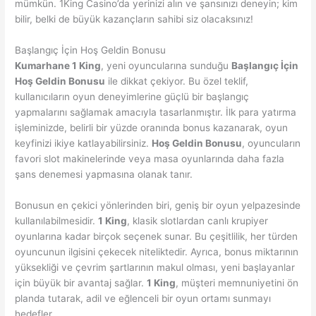
mümkün. 1King Casino’da yerinizi alın ve şansınızı deneyin; kim
bilir, belki de büyük kazançların sahibi siz olacaksınız!
Başlangıç İçin Hoş Geldin Bonusu
Kumarhane 1 King
, yeni oyuncularına sunduğu
Başlangıç İçin
Hoş Geldin Bonusu
ile dikkat çekiyor. Bu özel teklif,
kullanıcıların oyun deneyimlerine güçlü bir başlangıç
yapmalarını sağlamak amacıyla tasarlanmıştır. İlk para yatırma
işleminizde, belirli bir yüzde oranında bonus kazanarak, oyun
keyfinizi ikiye katlayabilirsiniz.
Hoş Geldin Bonusu
, oyuncuların
favori slot makinelerinde veya masa oyunlarında daha fazla
şans denemesi yapmasına olanak tanır.
Bonusun en çekici yönlerinden biri, geniş bir oyun yelpazesinde
kullanılabilmesidir.
1 King
, klasik slotlardan canlı krupiyer
oyunlarına kadar birçok seçenek sunar. Bu çeşitlilik, her türden
oyuncunun ilgisini çekecek niteliktedir. Ayrıca, bonus miktarının
yüksekliği ve çevrim şartlarının makul olması, yeni başlayanlar
için büyük bir avantaj sağlar.
1 King
, müşteri memnuniyetini ön
planda tutarak, adil ve eğlenceli bir oyun ortamı sunmayı
hedefler.