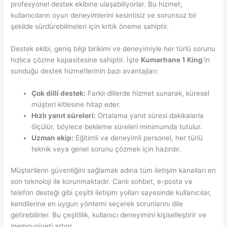
profesyonel destek ekibine ulaşabiliyorlar. Bu hizmet,
kullanıcıların oyun deneyimlerini kesintisiz ve sorunsuz bir
şekilde sürdürebilmeleri için kritik öneme sahiptir.
Destek ekibi, geniş bilgi birikimi ve deneyimiyle her türlü sorunu
hızlıca çözme kapasitesine sahiptir. İşte
Kumarhane 1 King
‘in
sunduğu destek hizmetlerinin bazı avantajları:
Çok dilli destek:
Farklı dillerde hizmet sunarak, küresel
müşteri kitlesine hitap eder.
Hızlı yanıt süreleri:
Ortalama yanıt süresi dakikalarla
ölçülür, böylece bekleme süreleri minimumda tutulur.
Uzman ekip:
Eğitimli ve deneyimli personel, her türlü
teknik veya genel sorunu çözmek için hazırdır.
Müşterilerin güvenliğini sağlamak adına tüm iletişim kanalları en
son teknoloji ile korunmaktadır. Canlı sohbet, e-posta ve
telefon desteği gibi çeşitli iletişim yolları sayesinde kullanıcılar,
kendilerine en uygun yöntemi seçerek sorunlarını dile
getirebilirler. Bu çeşitlilik, kullanıcı deneyimini kişiselleştirir ve
memnuniyeti artırır.