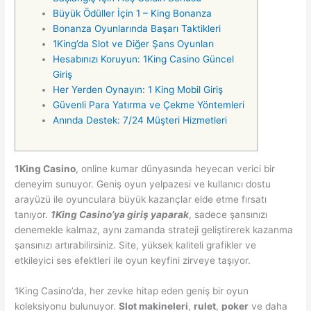
Büyük Ödüller İçin 1 – King Bonanza
Bonanza Oyunlarında Başarı Taktikleri
1King’da Slot ve Diğer Şans Oyunları
Hesabınızı Koruyun: 1King Casino Güncel
Giriş
Her Yerden Oynayın: 1 King Mobil Giriş
Güvenli Para Yatırma ve Çekme Yöntemleri
Anında Destek: 7/24 Müşteri Hizmetleri
1King Casino
, online kumar dünyasında heyecan verici bir
deneyim sunuyor. Geniş oyun yelpazesi ve kullanıcı dostu
arayüzü ile oyunculara büyük kazançlar elde etme fırsatı
tanıyor.
1King Casino’ya giriş yaparak
, sadece şansınızı
denemekle kalmaz, aynı zamanda strateji geliştirerek kazanma
şansınızı artırabilirsiniz. Site, yüksek kaliteli grafikler ve
etkileyici ses efektleri ile oyun keyfini zirveye taşıyor.
1King Casino’da, her zevke hitap eden geniş bir oyun
koleksiyonu bulunuyor.
Slot makineleri
,
rulet
,
poker
ve daha