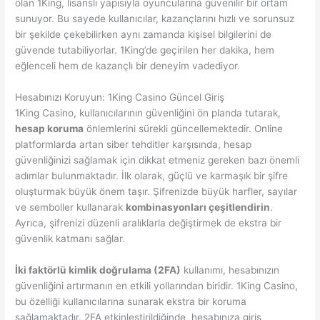
olan 1King, lisanslı yapısıyla oyuncularına güvenilir bir ortam
sunuyor. Bu sayede kullanıcılar, kazançlarını hızlı ve sorunsuz
bir şekilde çekebilirken aynı zamanda kişisel bilgilerini de
güvende tutabiliyorlar. 1King’de geçirilen her dakika, hem
eğlenceli hem de kazançlı bir deneyim vadediyor.
Hesabınızı Koruyun: 1King Casino Güncel Giriş
1King Casino, kullanıcılarının güvenliğini ön planda tutarak,
hesap koruma
önlemlerini sürekli güncellemektedir. Online
platformlarda artan siber tehditler karşısında, hesap
güvenliğinizi sağlamak için dikkat etmeniz gereken bazı önemli
adımlar bulunmaktadır. İlk olarak, güçlü ve karmaşık bir şifre
oluşturmak büyük önem taşır. Şifrenizde büyük harfler, sayılar
ve semboller kullanarak
kombinasyonları çeşitlendirin
.
Ayrıca, şifrenizi düzenli aralıklarla değiştirmek de ekstra bir
güvenlik katmanı sağlar.
İki faktörlü kimlik doğrulama (2FA)
kullanımı, hesabınızın
güvenliğini artırmanın en etkili yollarından biridir. 1King Casino,
bu özelliği kullanıcılarına sunarak ekstra bir koruma
sağlamaktadır. 2FA etkinleştirildiğinde, hesabınıza giriş